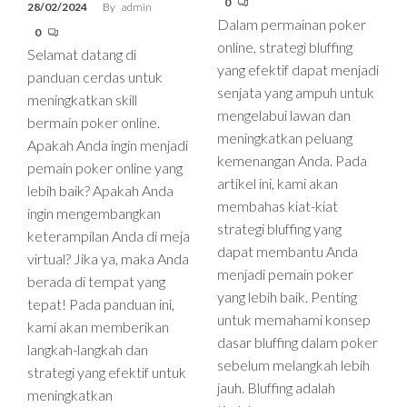
0
28/02/2024
By
admin
Dalam permainan poker
0
online, strategi bluffing
Selamat datang di
yang efektif dapat menjadi
panduan cerdas untuk
senjata yang ampuh untuk
meningkatkan skill
mengelabui lawan dan
bermain poker online.
meningkatkan peluang
Apakah Anda ingin menjadi
kemenangan Anda. Pada
pemain poker online yang
artikel ini, kami akan
lebih baik? Apakah Anda
membahas kiat-kiat
ingin mengembangkan
strategi bluffing yang
keterampilan Anda di meja
dapat membantu Anda
virtual? Jika ya, maka Anda
menjadi pemain poker
berada di tempat yang
yang lebih baik. Penting
tepat! Pada panduan ini,
untuk memahami konsep
kami akan memberikan
dasar bluffing dalam poker
langkah-langkah dan
sebelum melangkah lebih
strategi yang efektif untuk
jauh. Bluffing adalah
meningkatkan