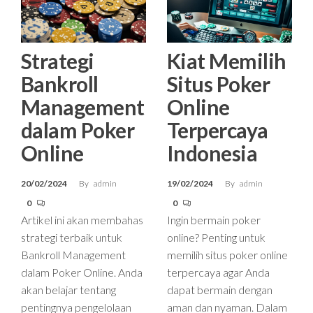
Strategi
Kiat Memilih
Bankroll
Situs Poker
Management
Online
dalam Poker
Terpercaya
Online
Indonesia
20/02/2024
By
admin
19/02/2024
By
admin
0
0
Artikel ini akan membahas
Ingin bermain poker
strategi terbaik untuk
online? Penting untuk
Bankroll Management
memilih situs poker online
dalam Poker Online. Anda
terpercaya agar Anda
akan belajar tentang
dapat bermain dengan
pentingnya pengelolaan
aman dan nyaman. Dalam