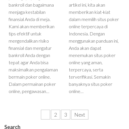
bankroll dan bagaimana
artikel ini, kita akan
menjaga kestabilan
memberikan kiat-kiat
finansial Anda di meja.
dalam memilih situs poker
Kami akan memberikan
online terpercaya di
tips efektif untuk
Indonesia. Dengan
mengendalikan risiko
menggunakan panduan ini,
finansial dan mengatur
Anda akan dapat
bankroll Anda dengan
menemukan situs poker
tepat agar Anda bisa
online yang aman,
maksimalkan pengalaman
terpercaya, serta
bermain poker online.
terverifikasi. Semakin
Dalam permainan poker
banyaknya situs poker
online, pengawasan…
online…
Posts
1
2
3
Next
pagination
Search