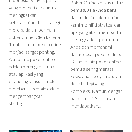
Indonesia. Banyak pemain
Poker Online khusus untuk
yang mencari cara untuk
pemula. Jika Anda baru
meningkatkan
dalam dunia poker online,
keterampilan dan strategi
kami memiliki strategi dan
mereka dalam bermain
tips yang akan membantu
poker online. Oleh karena
meningkatkan permainan
itu, alat bantu poker online
Anda dan memahami
menjadi sangat penting.
dasar-dasar poker online.
Alat bantu poker online
Dalam dunia poker online,
adalah perangkat lunak
pemula sering merasa
atau aplikasi yang
kewalahan dengan aturan
dirancang khusus untuk
dan strategi yang
membantu pemain dalam
kompleks. Namun, dengan
mengembangkan
panduan ini, Anda akan
strategi…
mendapatkan…