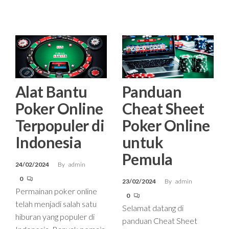
Alat Bantu
Panduan
Poker Online
Cheat Sheet
Terpopuler di
Poker Online
Indonesia
untuk
Pemula
24/02/2024
By
admin
0
23/02/2024
By
admin
Permainan poker online
0
telah menjadi salah satu
Selamat datang di
hiburan yang populer di
panduan Cheat Sheet