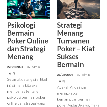
Psikologi
Strategi
Bermain
Menang
Poker Online
Turnamen
dan Strategi
Poker – Kiat
Menang
Sukses
Bermain
22/02/2024
By
admin
0
21/02/2024
By
admin
Selamat datang di artikel
0
ini, di mana kita akan
Apakah Anda ingin
membahas tentang
meningkatkan
psikologi bermain poker
kemampuan bermain
online dan strategi yang
poker Anda? Jika ya, maka