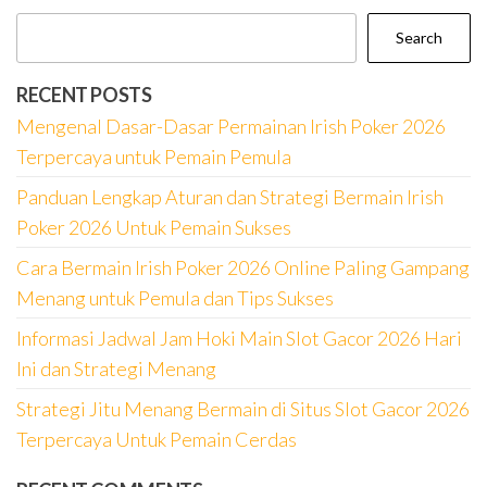
Search
RECENT POSTS
Mengenal Dasar-Dasar Permainan Irish Poker 2026
Terpercaya untuk Pemain Pemula
Panduan Lengkap Aturan dan Strategi Bermain Irish
Poker 2026 Untuk Pemain Sukses
Cara Bermain Irish Poker 2026 Online Paling Gampang
Menang untuk Pemula dan Tips Sukses
Informasi Jadwal Jam Hoki Main Slot Gacor 2026 Hari
Ini dan Strategi Menang
Strategi Jitu Menang Bermain di Situs Slot Gacor 2026
Terpercaya Untuk Pemain Cerdas