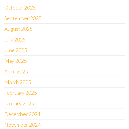
October 2025
September 2025
August 2025
July 2025
June 2025
May 2025
April 2025
March 2025
February 2025
January 2025
December 2024
November 2024