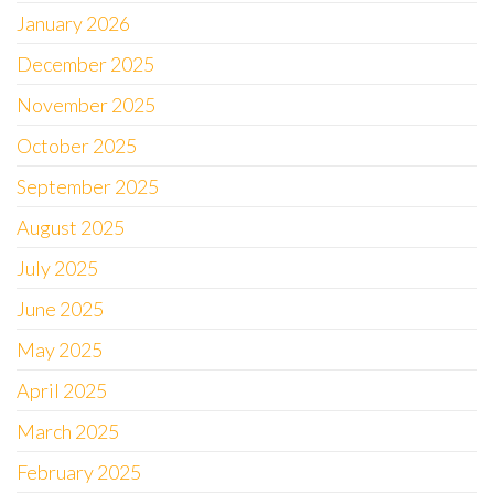
January 2026
December 2025
November 2025
October 2025
September 2025
August 2025
July 2025
June 2025
May 2025
April 2025
March 2025
February 2025