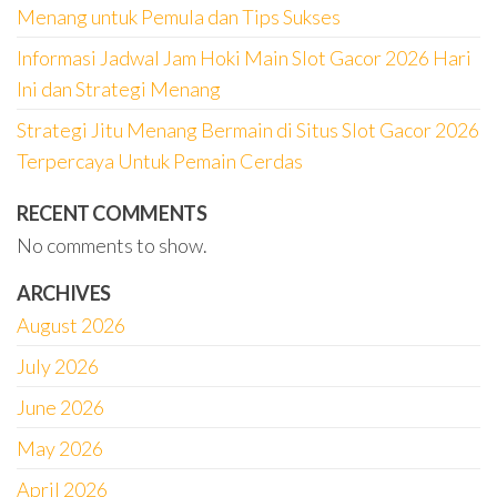
Menang untuk Pemula dan Tips Sukses
Informasi Jadwal Jam Hoki Main Slot Gacor 2026 Hari
Ini dan Strategi Menang
Strategi Jitu Menang Bermain di Situs Slot Gacor 2026
Terpercaya Untuk Pemain Cerdas
RECENT COMMENTS
No comments to show.
ARCHIVES
August 2026
July 2026
June 2026
May 2026
April 2026