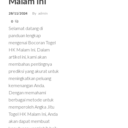
Malam Ini
28/11/2024
By
admin
0
Selamat datang di
panduan lengkap
mengenai Bocoran Togel
HK Malam Ini. Dalam
artikel ini, kami akan
membahas pentingnya
prediksi yang akurat untuk
meningkatkan peluang
kemenangan Anda.
Dengan memahami
berbagai metode untuk
memperoleh Angka Jitu
Togel HK Malam Ini, Anda
akan dapat membuat