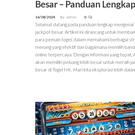
Besar – Panduan Lengka
16/08/2024
By
admin
0
Selamat datang pada panduan lengkap mengenai
jackpot besar. Artikel ini dirancang untuk memba
para pemain togel, dalam memahami berbagai str
menang yang efektif dan bagaimana memilih band
online terpercaya. Dengan informasi yang tepat,
akan memiliki peluang lebih besar untuk meraih j
besar di Togel HK. Mari kita eksplorasi lebih dal