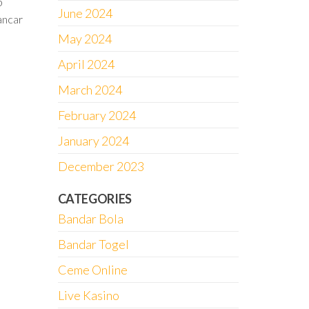
p
June 2024
ancar
May 2024
April 2024
March 2024
February 2024
January 2024
December 2023
CATEGORIES
Bandar Bola
Bandar Togel
Ceme Online
Live Kasino