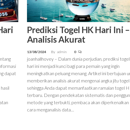
Hari
Prediksi Togel HK Hari Ini –
Analisis Akurat
13/08/2024
By
admin
0
entang
joanhallhovey – Dalam dunia perjudian, prediksi toge
informasi
hari ini menjadi kunci bagi para pemain yang ingin
ng dapat
meningkatkan peluang menang. Artikel ini bertujuan u
memberikan analisis akurat mengenai angka jitu toge
hasil
sehingga Anda dapat memanfaatkan ramalan togel 
terbaru. Dengan pendekatan sistematis dan penggu
atan
metode yang terbukti, pembaca akan diperkenalkan
cara menganalisis data…