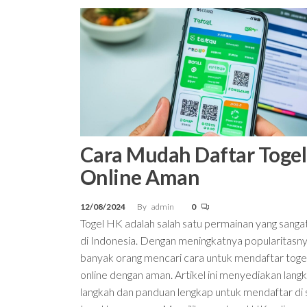
Cara Mudah Daftar Toge
Online Aman
12/08/2024
By
admin
0
Togel HK adalah salah satu permainan yang sangat
di Indonesia. Dengan meningkatnya popularitasny
banyak orang mencari cara untuk mendaftar tog
online dengan aman. Artikel ini menyediakan lang
langkah dan panduan lengkap untuk mendaftar di si