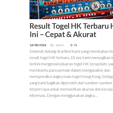
Result Togel HK Terbaru 
Ini – Cepat & Akurat
14/08/2024
By
admin
0
Selamat datang di artikel kami yang membahas t
result togel HK terbaru. Di sini, kami menyajikan 
terkini mengenai keluaran togel HK terupdate ya
membantu para pemain dalam menganalisis dan
memprediksi angka main togel Hong Kong. Setiap 
yang kami bagikan diperoleh dari sumber-sumber
terpercaya untuk memastikan akurasi dan kecep
informasi. Dengan menggunakan angka…