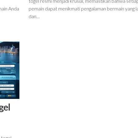
togel resmi menjadi krusial, memastikan bahwa setia
main Anda
pemain dapat menikmati pengalaman bermain yang l
dan…
gel
 togel