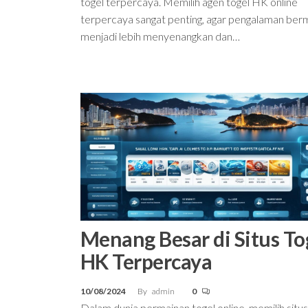
togel terpercaya. Memilih agen togel HK online
terpercaya sangat penting, agar pengalaman ber
menjadi lebih menyenangkan dan…
Menang Besar di Situs To
HK Terpercaya
10/08/2024
By
admin
0
Dalam dunia permainan togel online, memilih situs