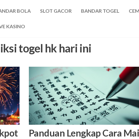
ANDAR BOLA
SLOT GACOR
BANDAR TOGEL
CEM
IVE KASINO
iksi togel hk hari ini
kpot
Panduan Lengkap Cara Ma