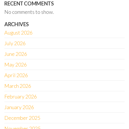
RECENT COMMENTS
No comments to show.
ARCHIVES
August 2026
July 2026
June 2026
May 2026
April 2026
March 2026
February 2026
January 2026
December 2025
November 2025