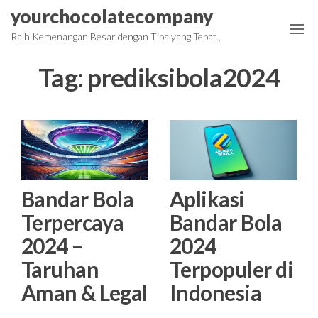
Skip
yourchocolatecompany
to
Raih Kemenangan Besar dengan Tips yang Tepat.,
the
content
Tag:
prediksibola2024
Bandar Bola
Aplikasi
Terpercaya
Bandar Bola
2024 –
2024
Taruhan
Terpopuler di
Aman & Legal
Indonesia