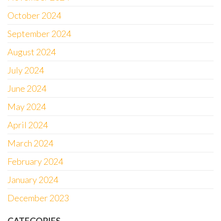
October 2024
September 2024
August 2024
July 2024
June 2024
May 2024
April 2024
March 2024
February 2024
January 2024
December 2023
CATEGORIES