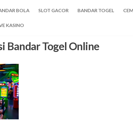
ANDAR BOLA
SLOT GACOR
BANDAR TOGEL
CEM
IVE KASINO
i Bandar Togel Online