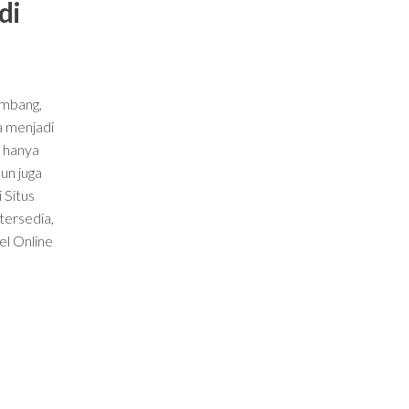
di
embang,
a menjadi
k hanya
un juga
 Situs
tersedia,
el Online