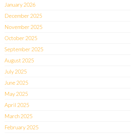
January 2026
December 2025
November 2025
October 2025
September 2025
August 2025
July 2025
June 2025
May 2025
April 2025
March 2025
February 2025