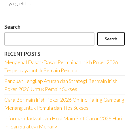
yang lebih…
Search
Search
RECENT POSTS
Mengenal Dasar-Dasar Permainan Irish Poker 2026
Terpercaya untuk Pemain Pemula
Panduan Lengkap Aturan dan Strategi Bermain Irish
Poker 2026 Untuk Pemain Sukses
Cara Bermain Irish Poker 2026 Online Paling Gampang
Menang untuk Pemula dan Tips Sukses
Informasi Jadwal Jam Hoki Main Slot Gacor 2026 Hari
Ini dan Strategi Menang