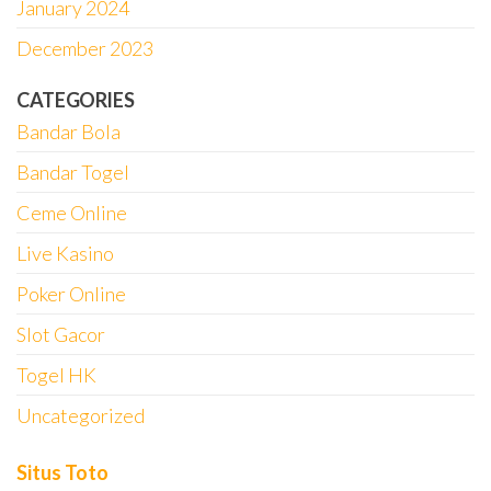
January 2024
December 2023
CATEGORIES
Bandar Bola
Bandar Togel
Ceme Online
Live Kasino
Poker Online
Slot Gacor
Togel HK
Uncategorized
Situs Toto