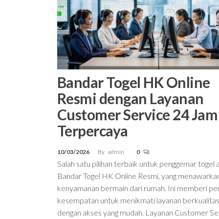
Bandar Togel HK Online
Resmi dengan Layanan
Customer Service 24 Jam
Terpercaya
10/03/2026
By
admin
0
Salah satu pilihan terbaik untuk penggemar togel 
Bandar Togel HK Online Resmi, yang menawarka
kenyamanan bermain dari rumah. Ini memberi pe
kesempatan untuk menikmati layanan berkualitas 
dengan akses yang mudah. Layanan Customer Se