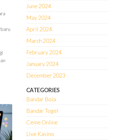
June 2024
ara
May 2024
April 2024
rbaru
March 2024
February 2024
gi
nan
January 2024
December 2023
CATEGORIES
Bandar Bola
Bandar Togel
Ceme Online
Live Kasino