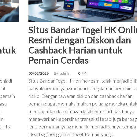
Situs Bandar Togel HK Onl
Resmi dengan Diskon dan
ntuk
Cashback Harian untuk
Pemain Cerdas
05/03/2026
By
admin
0
enjadi
Situs Bandar Togel HK online resmi telah menjadi pili
mal
banyak pemain yang mencari pengalaman bermain t
 pemain
risiko. Dengan tawaran diskon dan cashback harian,
asa
pemain dapat memaksimalkan peluang mereka untu
n
mendapatkan keuntungan lebih. Situs ini tidak hanya
in
menawarkan kebersihan transaksi tetapi juga berbag
el HK
jenis permainan yang menarik, menjadikannya tempa
ideal bagi penggemar togel. Pemain yang…