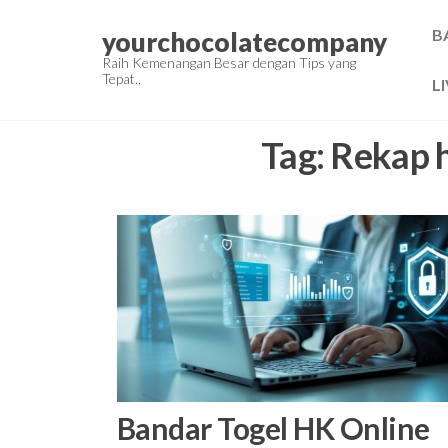
Skip
B
yourchocolatecompany
to
Raih Kemenangan Besar dengan Tips yang
the
Tepat.,
L
content
Tag:
Rekap h
Bandar Togel HK Online