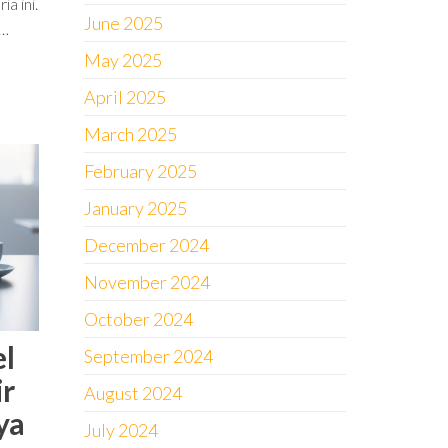
a ini.
June 2025
l…
May 2025
April 2025
March 2025
February 2025
January 2025
December 2024
November 2024
October 2024
el
September 2024
ir
August 2024
ya
July 2024