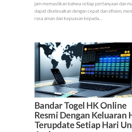
jam memastikan bahwa setiap pertanyaan dan m
dapat diselesaikan dengan cepat dan efisien, me
rasa aman dan kepuasan kepada…
Bandar Togel HK Online
Resmi Dengan Keluaran 
Terupdate Setiap Hari U