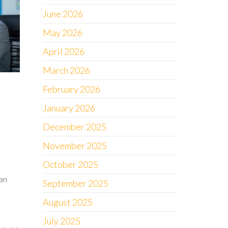
June 2026
May 2026
April 2026
March 2026
February 2026
January 2026
December 2025
November 2025
October 2025
an
September 2025
August 2025
July 2025