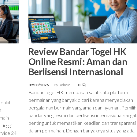
Review Bandar Togel HK
Online Resmi: Aman dan
Berlisensi Internasional
09/03/2026
By
admin
0
Bandar Togel HK merupakan salah satu platform
permainan yang banyak dicari karena menyediakan
adalah
pengalaman bermain yang aman dan nyaman. Pemilih
n
bandar yang resmi dan berlisensi internasional sangat
main
penting untuk memastikan keadilan dan transparansi
tinggi
dalam permainan. Dengan banyaknya situs yang ada,
rvice 24