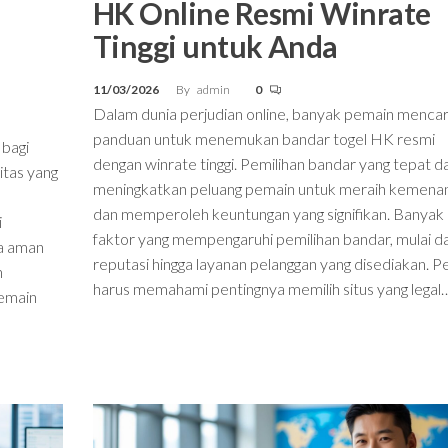
HK Online Resmi Winrate
Tinggi untuk Anda
11/03/2026
By
admin
0
Dalam dunia perjudian online, banyak pemain mencar
panduan untuk menemukan bandar togel HK resmi
 bagi
dengan winrate tinggi. Pemilihan bandar yang tepat d
itas yang
meningkatkan peluang pemain untuk meraih kemena
dan memperoleh keuntungan yang signifikan. Banyak
i
faktor yang mempengaruhi pemilihan bandar, mulai da
sa aman
reputasi hingga layanan pelanggan yang disediakan. 
n
harus memahami pentingnya memilih situs yang legal
pemain