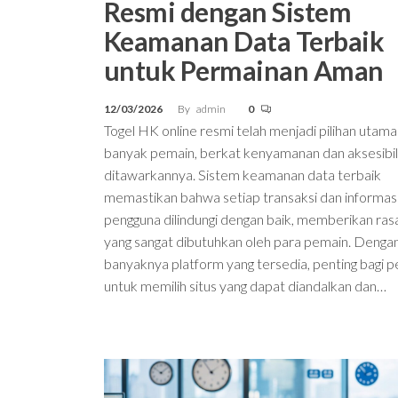
Resmi dengan Sistem
Keamanan Data Terbaik
untuk Permainan Aman
12/03/2026
By
admin
0
Togel HK online resmi telah menjadi pilihan utama
banyak pemain, berkat kenyamanan dan aksesibil
ditawarkannya. Sistem keamanan data terbaik
memastikan bahwa setiap transaksi dan informas
pengguna dilindungi dengan baik, memberikan ra
yang sangat dibutuhkan oleh para pemain. Denga
banyaknya platform yang tersedia, penting bagi 
untuk memilih situs yang dapat diandalkan dan…