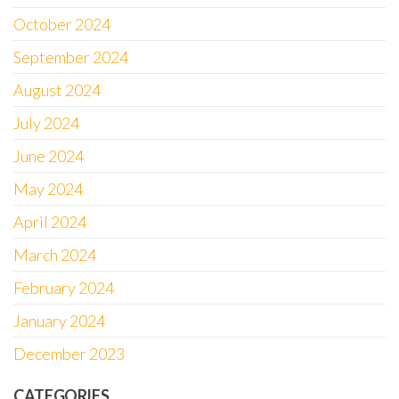
October 2024
September 2024
August 2024
July 2024
June 2024
May 2024
April 2024
March 2024
February 2024
January 2024
December 2023
CATEGORIES