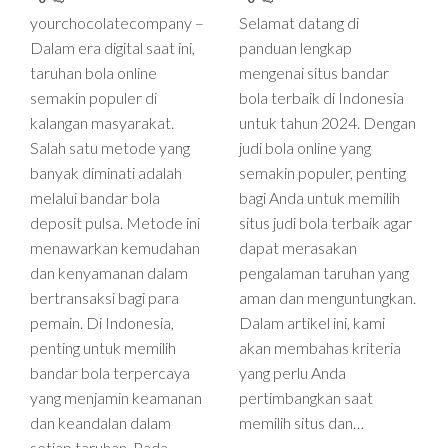
yourchocolatecompany –
Selamat datang di
Dalam era digital saat ini,
panduan lengkap
taruhan bola online
mengenai situs bandar
semakin populer di
bola terbaik di Indonesia
kalangan masyarakat.
untuk tahun 2024. Dengan
Salah satu metode yang
judi bola online yang
banyak diminati adalah
semakin populer, penting
melalui bandar bola
bagi Anda untuk memilih
deposit pulsa. Metode ini
situs judi bola terbaik agar
menawarkan kemudahan
dapat merasakan
dan kenyamanan dalam
pengalaman taruhan yang
bertransaksi bagi para
aman dan menguntungkan.
pemain. Di Indonesia,
Dalam artikel ini, kami
penting untuk memilih
akan membahas kriteria
bandar bola terpercaya
yang perlu Anda
yang menjamin keamanan
pertimbangkan saat
dan keandalan dalam
memilih situs dan…
setiap taruhan. Pada…