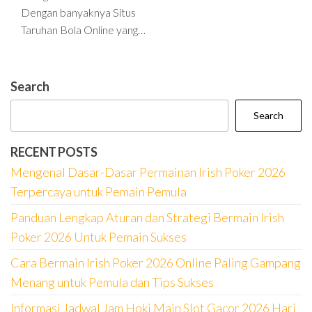
Dengan banyaknya Situs
Taruhan Bola Online yang…
Search
Search
RECENT POSTS
Mengenal Dasar-Dasar Permainan Irish Poker 2026
Terpercaya untuk Pemain Pemula
Panduan Lengkap Aturan dan Strategi Bermain Irish
Poker 2026 Untuk Pemain Sukses
Cara Bermain Irish Poker 2026 Online Paling Gampang
Menang untuk Pemula dan Tips Sukses
Informasi Jadwal Jam Hoki Main Slot Gacor 2026 Hari