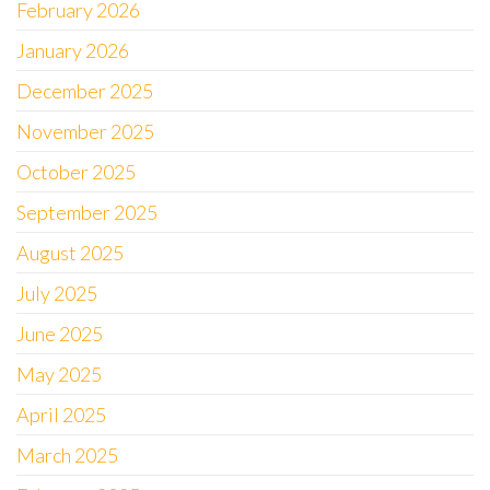
February 2026
January 2026
December 2025
November 2025
October 2025
September 2025
August 2025
July 2025
June 2025
May 2025
April 2025
March 2025