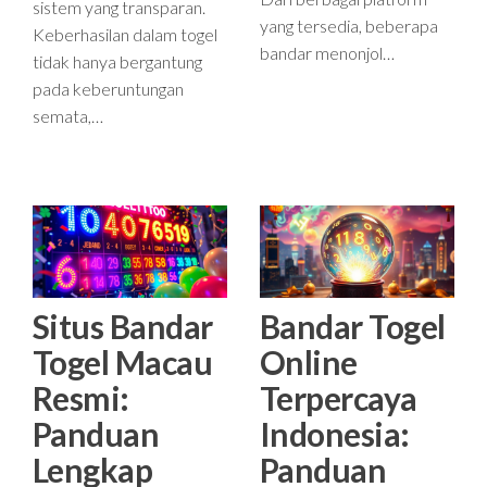
sistem yang transparan.
yang tersedia, beberapa
Keberhasilan dalam togel
bandar menonjol…
tidak hanya bergantung
pada keberuntungan
semata,…
Situs Bandar
Bandar Togel
Togel Macau
Online
Resmi:
Terpercaya
Panduan
Indonesia:
Lengkap
Panduan