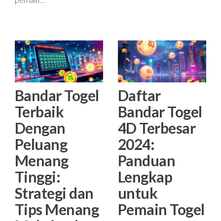
Bandar Togel
Daftar
Terbaik
Bandar Togel
Dengan
4D Terbesar
Peluang
2024:
Menang
Panduan
Tinggi:
Lengkap
Strategi dan
untuk
Tips Menang
Pemain Togel