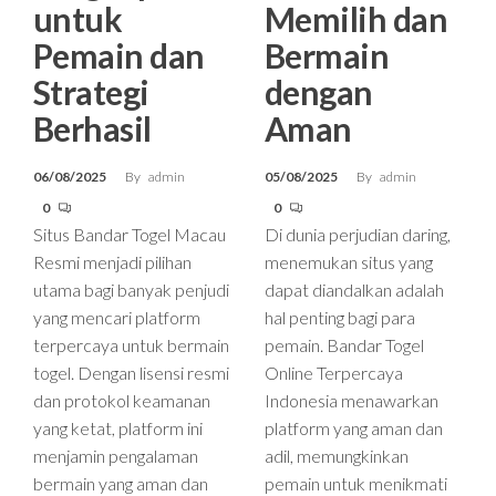
untuk
Memilih dan
Pemain dan
Bermain
Strategi
dengan
Berhasil
Aman
06/08/2025
By
admin
05/08/2025
By
admin
0
0
Situs Bandar Togel Macau
Di dunia perjudian daring,
Resmi menjadi pilihan
menemukan situs yang
utama bagi banyak penjudi
dapat diandalkan adalah
yang mencari platform
hal penting bagi para
terpercaya untuk bermain
pemain. Bandar Togel
togel. Dengan lisensi resmi
Online Terpercaya
dan protokol keamanan
Indonesia menawarkan
yang ketat, platform ini
platform yang aman dan
menjamin pengalaman
adil, memungkinkan
bermain yang aman dan
pemain untuk menikmati