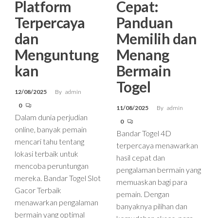
Platform
Cepat:
Terpercaya
Panduan
dan
Memilih dan
Menguntung
Menang
kan
Bermain
Togel
12/08/2025
By
admin
0
11/08/2025
By
admin
Dalam dunia perjudian
0
online, banyak pemain
Bandar Togel 4D
mencari tahu tentang
terpercaya menawarkan
lokasi terbaik untuk
hasil cepat dan
mencoba peruntungan
pengalaman bermain yang
mereka. Bandar Togel Slot
memuaskan bagi para
Gacor Terbaik
pemain. Dengan
menawarkan pengalaman
banyaknya pilihan dan
bermain yang optimal