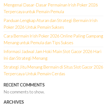
Mengenal Dasar-Dasar Permainan Irish Poker 2026
Terpercaya untuk Pemain Pemula
Panduan Lengkap Aturan dan Strategi Bermain Irish
Poker 2026 Untuk Pemain Sukses
Cara Bermain Irish Poker 2026 Online Paling Gampang
Menang untuk Pemula dan Tips Sukses
Informasi Jadwal Jam Hoki Main Slot Gacor 2026 Hari
Ini dan Strategi Menang
Strategi Jitu Menang Bermain di Situs Slot Gacor 2026
Terpercaya Untuk Pemain Cerdas
RECENT COMMENTS
No comments to show.
ARCHIVES