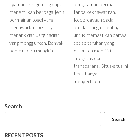
nyaman. Pengunjung dapat
pengalaman bermain
menemukan berbagai jenis
tanpa kekhawatiran.
permainan togel yang
Kepercayaan pada
menawarkan peluang
bandar sangat penting
menarik dan uang hadiah
untuk memastikan bahwa
yang menggiurkan. Banyak
setiap taruhan yang
pemain baru mungkin…
dilakukan memiliki
integritas dan
transparansi. Situs-situs ini
tidak hanya
menyediakan…
Search
Search
RECENT POSTS