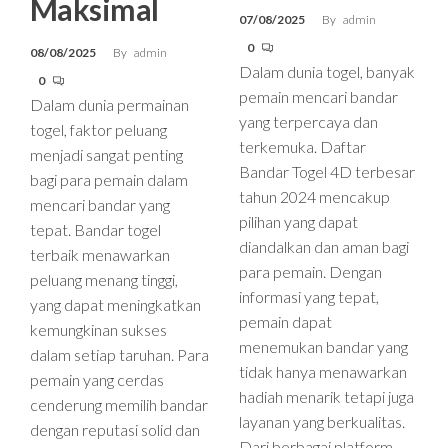
Maksimal
07/08/2025
By
admin
0
08/08/2025
By
admin
Dalam dunia togel, banyak
0
pemain mencari bandar
Dalam dunia permainan
yang terpercaya dan
togel, faktor peluang
terkemuka. Daftar
menjadi sangat penting
Bandar Togel 4D terbesar
bagi para pemain dalam
tahun 2024 mencakup
mencari bandar yang
pilihan yang dapat
tepat. Bandar togel
diandalkan dan aman bagi
terbaik menawarkan
para pemain. Dengan
peluang menang tinggi,
informasi yang tepat,
yang dapat meningkatkan
pemain dapat
kemungkinan sukses
menemukan bandar yang
dalam setiap taruhan. Para
tidak hanya menawarkan
pemain yang cerdas
hadiah menarik tetapi juga
cenderung memilih bandar
layanan yang berkualitas.
dengan reputasi solid dan
Dari berbagai platform