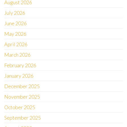
August 2026
July 2026
June 2026
May 2026
April 2026
March 2026
February 2026
January 2026
December 2025
November 2025
October 2025
September 2025