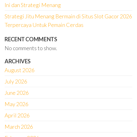
Ini dan Strategi Menang
Strategi Jitu Menang Bermain di Situs Slot Gacor 2026
Terpercaya Untuk Pemain Cerdas
RECENT COMMENTS
No comments to show.
ARCHIVES
August 2026
July 2026
June 2026
May 2026
April 2026
March 2026