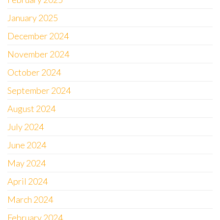
January 2025
December 2024
November 2024
October 2024
September 2024
August 2024
July 2024
June 2024
May 2024
April 2024
March 2024
February 2024