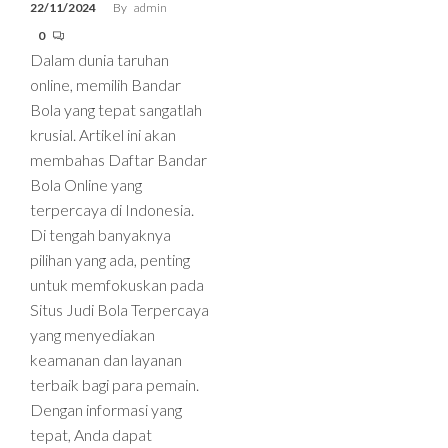
22/11/2024
By
admin
0
Dalam dunia taruhan
online, memilih Bandar
Bola yang tepat sangatlah
krusial. Artikel ini akan
membahas Daftar Bandar
Bola Online yang
terpercaya di Indonesia.
Di tengah banyaknya
pilihan yang ada, penting
untuk memfokuskan pada
Situs Judi Bola Terpercaya
yang menyediakan
keamanan dan layanan
terbaik bagi para pemain.
Dengan informasi yang
tepat, Anda dapat