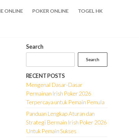
E ONLINE
POKER ONLINE
TOGEL HK
Search
Search
RECENT POSTS
Mengenal Dasar-Dasar
Permainan Irish Poker 2026
Terpercaya untuk Pemain Pemula
Panduan Lengkap Aturan dan
Strategi Bermain Irish Poker 2026
Untuk Pemain Sukses