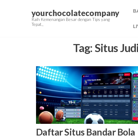
Skip
B
yourchocolatecompany
to
Raih Kemenangan Besar dengan Tips yang
the
Tepat.,
L
content
Tag:
Situs Jud
Daftar Situs Bandar Bola