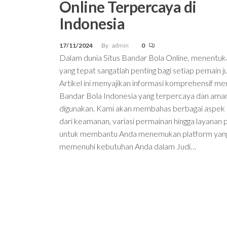
Online Terpercaya di
Indonesia
17/11/2024
By
admin
0
Dalam dunia Situs Bandar Bola Online, menentuka
yang tepat sangatlah penting bagi setiap pemain ju
Artikel ini menyajikan informasi komprehensif me
Bandar Bola Indonesia yang terpercaya dan ama
digunakan. Kami akan membahas berbagai aspek 
dari keamanan, variasi permainan hingga layanan 
untuk membantu Anda menemukan platform yan
memenuhi kebutuhan Anda dalam Judi…