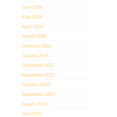
June 2026
May 2026
April 2026
March 2026
February 2026
January 2026
December 2025
November 2025
October 2025
September 2025
August 2025
July 2025