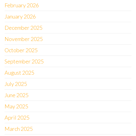
February 2026
January 2026
December 2025
November 2025
October 2025
September 2025
August 2025
July 2025
June 2025
May 2025
April 2025
March 2025