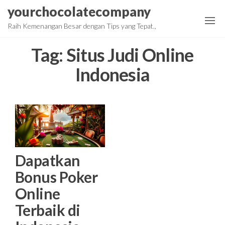
Skip
yourchocolatecompany
to
Raih Kemenangan Besar dengan Tips yang Tepat.,
the
content
Tag:
Situs Judi Online
Indonesia
Dapatkan
Bonus Poker
Online
Terbaik di