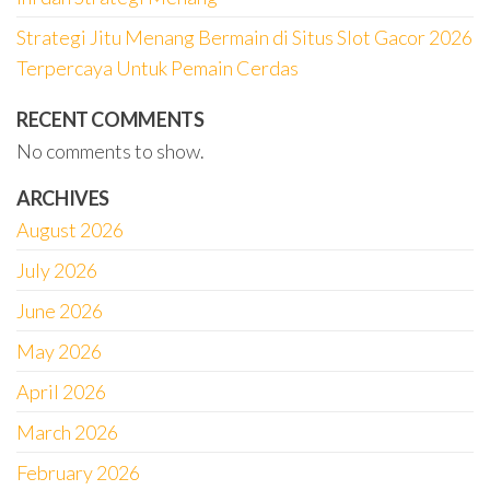
Strategi Jitu Menang Bermain di Situs Slot Gacor 2026
Terpercaya Untuk Pemain Cerdas
RECENT COMMENTS
No comments to show.
ARCHIVES
August 2026
July 2026
June 2026
May 2026
April 2026
March 2026
February 2026