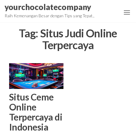
Skip
yourchocolatecompany
to
Raih Kemenangan Besar dengan Tips yang Tepat.,
the
content
Tag:
Situs Judi Online
Terpercaya
Situs Ceme
Online
Terpercaya di
Indonesia