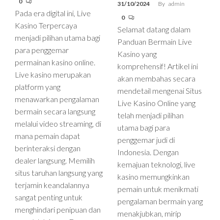
0
31/10/2024
By
admin
Pada era digital ini, Live
0
Kasino Terpercaya
Selamat datang dalam
menjadi pilihan utama bagi
Panduan Bermain Live
para penggemar
Kasino yang
permainan kasino online.
komprehensif! Artikel ini
Live kasino merupakan
akan membahas secara
platform yang
mendetail mengenai Situs
menawarkan pengalaman
Live Kasino Online yang
bermain secara langsung
telah menjadi pilihan
melalui video streaming, di
utama bagi para
mana pemain dapat
penggemar judi di
berinteraksi dengan
Indonesia. Dengan
dealer langsung. Memilih
kemajuan teknologi, live
situs taruhan langsung yang
kasino memungkinkan
terjamin keandalannya
pemain untuk menikmati
sangat penting untuk
pengalaman bermain yang
menghindari penipuan dan
menakjubkan, mirip