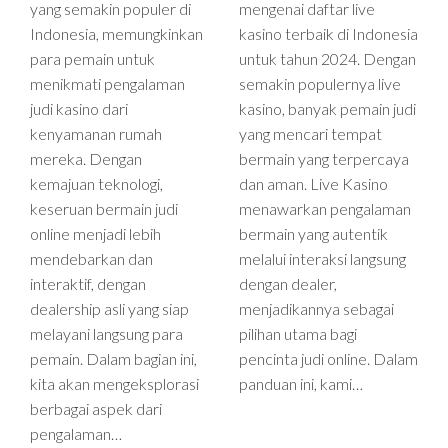
yang semakin populer di
mengenai daftar live
Indonesia, memungkinkan
kasino terbaik di Indonesia
para pemain untuk
untuk tahun 2024. Dengan
menikmati pengalaman
semakin populernya live
judi kasino dari
kasino, banyak pemain judi
kenyamanan rumah
yang mencari tempat
mereka. Dengan
bermain yang terpercaya
kemajuan teknologi,
dan aman. Live Kasino
keseruan bermain judi
menawarkan pengalaman
online menjadi lebih
bermain yang autentik
mendebarkan dan
melalui interaksi langsung
interaktif, dengan
dengan dealer,
dealership asli yang siap
menjadikannya sebagai
melayani langsung para
pilihan utama bagi
pemain. Dalam bagian ini,
pencinta judi online. Dalam
kita akan mengeksplorasi
panduan ini, kami…
berbagai aspek dari
pengalaman…