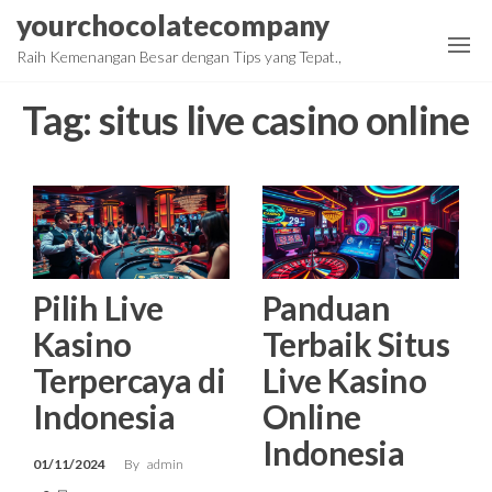
Skip
yourchocolatecompany
to
Raih Kemenangan Besar dengan Tips yang Tepat.,
the
content
Tag:
situs live casino online
Pilih Live
Panduan
Kasino
Terbaik Situs
Terpercaya di
Live Kasino
Indonesia
Online
Indonesia
01/11/2024
By
admin