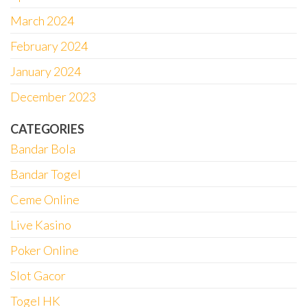
March 2024
February 2024
January 2024
December 2023
CATEGORIES
Bandar Bola
Bandar Togel
Ceme Online
Live Kasino
Poker Online
Slot Gacor
Togel HK