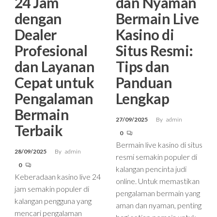
24 Jam
dan Nyaman
dengan
Bermain Live
Dealer
Kasino di
Profesional
Situs Resmi:
dan Layanan
Tips dan
Cepat untuk
Panduan
Pengalaman
Lengkap
Bermain
27/09/2025
By
admin
Terbaik
0
Bermain live kasino di situs
28/09/2025
By
admin
resmi semakin populer di
0
kalangan pencinta judi
Keberadaan kasino live 24
online. Untuk memastikan
jam semakin populer di
pengalaman bermain yang
kalangan pengguna yang
aman dan nyaman, penting
mencari pengalaman