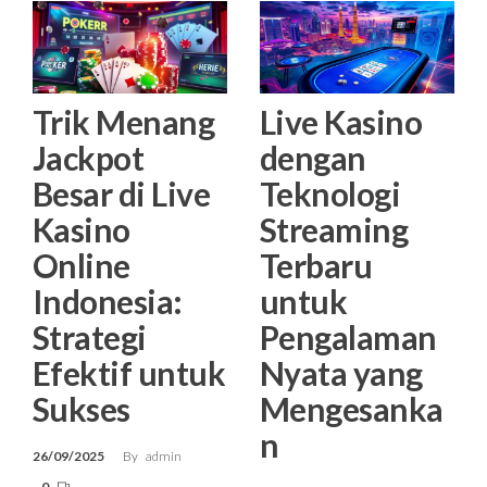
Trik Menang
Live Kasino
Jackpot
dengan
Besar di Live
Teknologi
Kasino
Streaming
Online
Terbaru
Indonesia:
untuk
Strategi
Pengalaman
Efektif untuk
Nyata yang
Sukses
Mengesanka
n
26/09/2025
By
admin
0