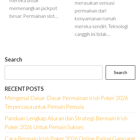
mereka untuk
merasakan sensasi
memenangkan jackpot
permainan dari
besar. Permainan slot…
kenyamanan rumah
mereka sendiri. Teknologi
canggih ini tidak…
Search
Search
RECENT POSTS
Mengenal Dasar-Dasar Permainan Irish Poker 2026
Terpercaya untuk Pemain Pemula
Panduan Lengkap Aturan dan Strategi Bermain Irish
Poker 2026 Untuk Pemain Sukses
Cara Bermain Irish Poker 2026 Online Paling Gampang