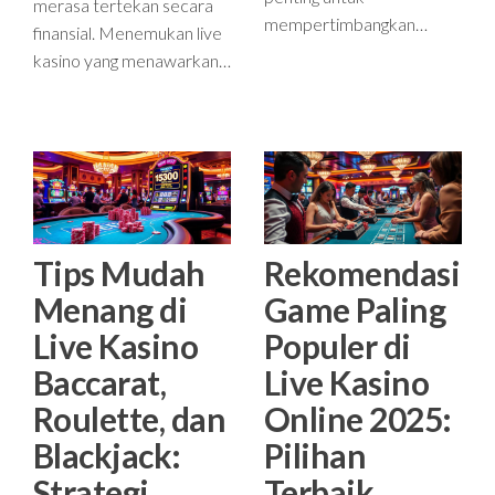
merasa tertekan secara
mempertimbangkan…
finansial. Menemukan live
kasino yang menawarkan…
Tips Mudah
Rekomendasi
Menang di
Game Paling
Live Kasino
Populer di
Baccarat,
Live Kasino
Roulette, dan
Online 2025:
Blackjack:
Pilihan
Strategi
Terbaik