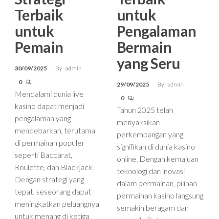
Terbaik
untuk
untuk
Pengalaman
Pemain
Bermain
yang Seru
30/09/2025
By
admin
0
29/09/2025
By
admin
Mendalami dunia live
0
kasino dapat menjadi
Tahun 2025 telah
pengalaman yang
menyaksikan
mendebarkan, terutama
perkembangan yang
di permainan populer
signifikan di dunia kasino
seperti Baccarat,
online. Dengan kemajuan
Roulette, dan Blackjack.
teknologi dan inovasi
Dengan strategi yang
dalam permainan, pilihan
tepat, seseorang dapat
permainan kasino langsung
meningkatkan peluangnya
semakin beragam dan
untuk menang di ketiga