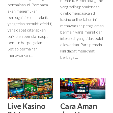
menarik. Beberapa game
permainan ini. Pembaca
yang paling populer dan
akan menemukan
direkomendasikan di
berbagai tips dan teknik
kasino online tahun ini
yang telah terbukti efektif,
menawarkan pengalaman
yang dapat diterapkan
bermain yang imersif dan
baik oleh pemula maupun
interaktif yang tidak boleh
pemain berpengalaman.
dilewatkan. Para pemain
Setiap permainan
kini dapat menikmati
menawarkan…
berbagai…
Live Kasino
Cara Aman