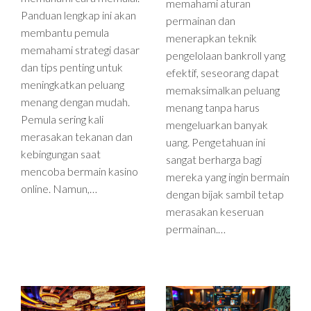
memahami aturan
Panduan lengkap ini akan
permainan dan
membantu pemula
menerapkan teknik
memahami strategi dasar
pengelolaan bankroll yang
dan tips penting untuk
efektif, seseorang dapat
meningkatkan peluang
memaksimalkan peluang
menang dengan mudah.
menang tanpa harus
Pemula sering kali
mengeluarkan banyak
merasakan tekanan dan
uang. Pengetahuan ini
kebingungan saat
sangat berharga bagi
mencoba bermain kasino
mereka yang ingin bermain
online. Namun,…
dengan bijak sambil tetap
merasakan keseruan
permainan.…