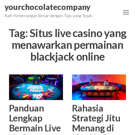
Skip
yourchocolatecompany
to
Raih Kemenangan Besar dengan Tips yang Tepat.,
the
content
Tag:
Situs live casino yang
menawarkan permainan
blackjack online
Panduan
Rahasia
Lengkap
Strategi Jitu
Bermain Live
Menang di