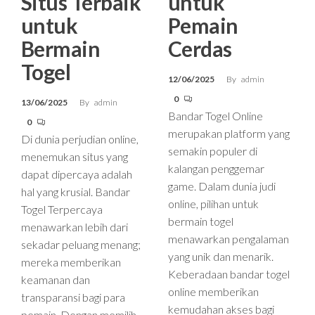
Situs Terbaik
untuk
untuk
Pemain
Bermain
Cerdas
Togel
12/06/2025
By
admin
0
13/06/2025
By
admin
Bandar Togel Online
0
merupakan platform yang
Di dunia perjudian online,
semakin populer di
menemukan situs yang
kalangan penggemar
dapat dipercaya adalah
game. Dalam dunia judi
hal yang krusial. Bandar
online, pilihan untuk
Togel Terpercaya
bermain togel
menawarkan lebih dari
menawarkan pengalaman
sekadar peluang menang;
yang unik dan menarik.
mereka memberikan
Keberadaan bandar togel
keamanan dan
online memberikan
transparansi bagi para
kemudahan akses bagi
pemain. Dengan memilih