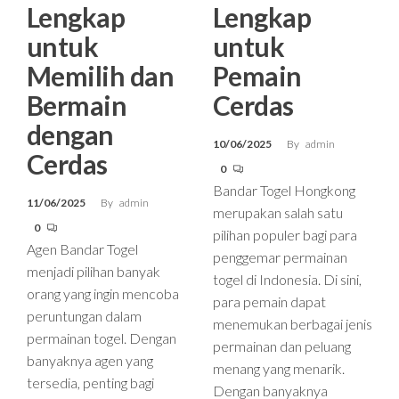
Lengkap
Lengkap
untuk
untuk
Memilih dan
Pemain
Bermain
Cerdas
dengan
10/06/2025
By
admin
Cerdas
0
Bandar Togel Hongkong
11/06/2025
By
admin
merupakan salah satu
0
pilihan populer bagi para
Agen Bandar Togel
penggemar permainan
menjadi pilihan banyak
togel di Indonesia. Di sini,
orang yang ingin mencoba
para pemain dapat
peruntungan dalam
menemukan berbagai jenis
permainan togel. Dengan
permainan dan peluang
banyaknya agen yang
menang yang menarik.
tersedia, penting bagi
Dengan banyaknya