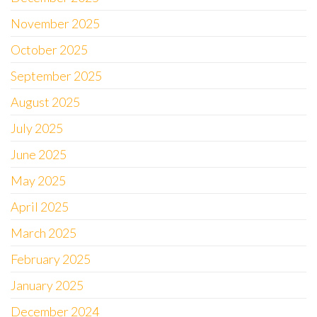
November 2025
October 2025
September 2025
August 2025
July 2025
June 2025
May 2025
April 2025
March 2025
February 2025
January 2025
December 2024