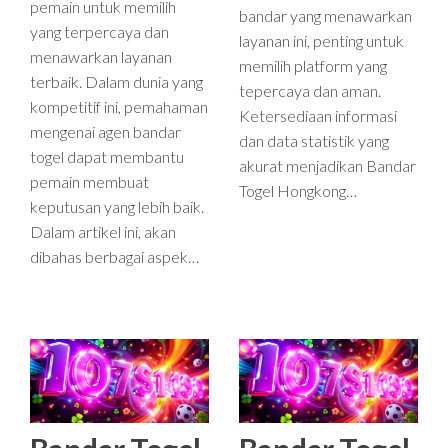
pemain untuk memilih
bandar yang menawarkan
yang terpercaya dan
layanan ini, penting untuk
menawarkan layanan
memilih platform yang
terbaik. Dalam dunia yang
tepercaya dan aman.
kompetitif ini, pemahaman
Ketersediaan informasi
mengenai agen bandar
dan data statistik yang
togel dapat membantu
akurat menjadikan Bandar
pemain membuat
Togel Hongkong…
keputusan yang lebih baik.
Dalam artikel ini, akan
dibahas berbagai aspek…