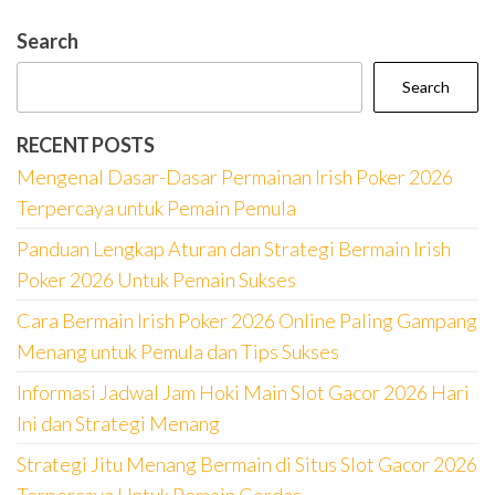
Search
Search
RECENT POSTS
Mengenal Dasar-Dasar Permainan Irish Poker 2026
Terpercaya untuk Pemain Pemula
Panduan Lengkap Aturan dan Strategi Bermain Irish
Poker 2026 Untuk Pemain Sukses
Cara Bermain Irish Poker 2026 Online Paling Gampang
Menang untuk Pemula dan Tips Sukses
Informasi Jadwal Jam Hoki Main Slot Gacor 2026 Hari
Ini dan Strategi Menang
Strategi Jitu Menang Bermain di Situs Slot Gacor 2026