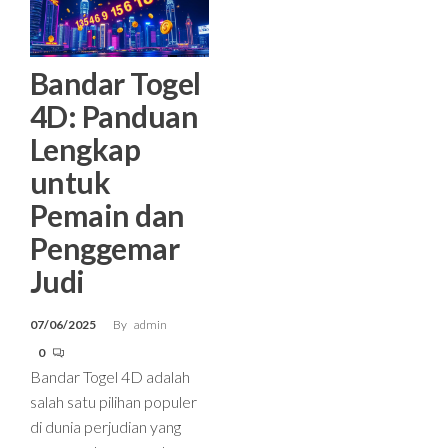
Bandar Togel
4D: Panduan
Lengkap
untuk
Pemain dan
Penggemar
Judi
07/06/2025
By
admin
0
Bandar Togel 4D adalah
salah satu pilihan populer
di dunia perjudian yang