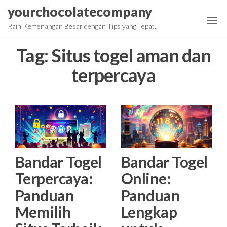
Skip
yourchocolatecompany
to
Raih Kemenangan Besar dengan Tips yang Tepat.,
the
content
Tag:
Situs togel aman dan
terpercaya
Bandar Togel
Bandar Togel
Terpercaya:
Online:
Panduan
Panduan
Memilih
Lengkap