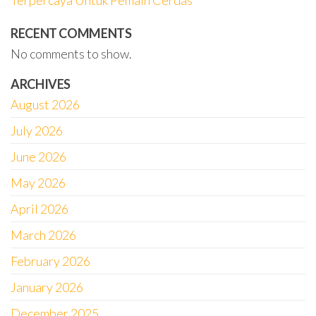
Terpercaya Untuk Pemain Cerdas
RECENT COMMENTS
No comments to show.
ARCHIVES
August 2026
July 2026
June 2026
May 2026
April 2026
March 2026
February 2026
January 2026
December 2025