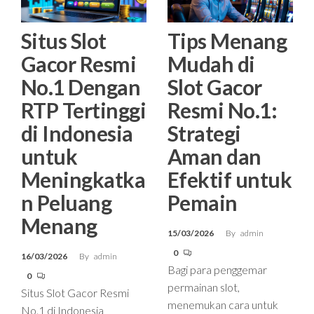
Situs Slot
Tips Menang
Gacor Resmi
Mudah di
No.1 Dengan
Slot Gacor
RTP Tertinggi
Resmi No.1:
di Indonesia
Strategi
untuk
Aman dan
Meningkatka
Efektif untuk
n Peluang
Pemain
Menang
15/03/2026
By
admin
0
16/03/2026
By
admin
Bagi para penggemar
0
permainan slot,
Situs Slot Gacor Resmi
menemukan cara untuk
No.1 di Indonesia