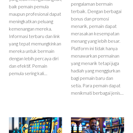
pengalaman bermain
baik pemain pemula
terbaik. Dengan berbagai
maupun profesional dapat
bonus dan promosi
meningkatkan peluang
menarik, pemain dapat
kemenangan mereka.
merasakan kesempatan
Informasi terbaru dan link
menang yang lebih besar.
yang tepat memungkinkan
Platform ini tidak hanya
mereka untuk bermain
menawarkan permainan
dengan lebih percaya diri
yang menarik tetapi juga
dan efektif. Pemain
hadiah yang menggiurkan
pemula sering kali…
bagi pemain baru dan
setia. Para pemain dapat
menikmati berbagai jenis…