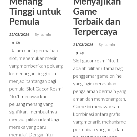
Menang
Menyajikan
Tinggi untuk
Game
Pemula
Terbaik dan
Terpercaya
22/03/2026
By
admin
0
21/03/2026
By
admin
Dalam dunia permainan
0
slot, menemukan mesin
Slot gacor resmi No. 1
yang memberikan peluang
adalah pilihan utama bagi
kemenangan tinggi bisa
penggemar game online
menjadi tantangan bagi
yang ingin merasakan
pemula. Slot Gacor Resmi
pengalaman bermain yang
No.1 menawarkan
aman dan menyenangkan.
peluang menang yang
Game ini menawarkan
signifikan, membuatnya
kombinasi antara grafis
menjadi pilihan ideal bagi
yang menarik, mekanisme
mereka yang baru
permainan yang adil, dan
memulai. Dengan fitur-
peluang menang yang