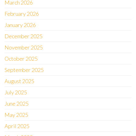
March 2026
February 2026
January 2026
December 2025
November 2025
October 2025
September 2025
August 2025
July 2025
June 2025
May 2025
April 2025