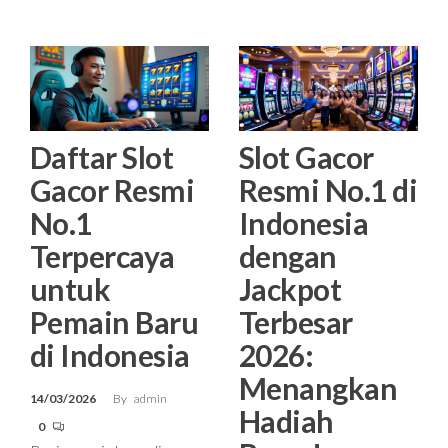
Daftar Slot
Slot Gacor
Gacor Resmi
Resmi No.1 di
No.1
Indonesia
Terpercaya
dengan
untuk
Jackpot
Pemain Baru
Terbesar
di Indonesia
2026:
Menangkan
14/03/2026
By
admin
Hadiah
0