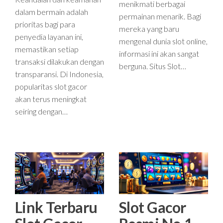
menikmati berbagai
dalam bermain adalah
permainan menarik. Bagi
prioritas bagi para
mereka yang baru
penyedia layanan ini,
mengenal dunia slot online,
memastikan setiap
informasi ini akan sangat
transaksi dilakukan dengan
berguna. Situs Slot…
transparansi. Di Indonesia,
popularitas slot gacor
akan terus meningkat
seiring dengan…
Link Terbaru
Slot Gacor