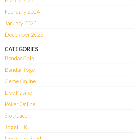
February 2024
January 2024
December 2023
CATEGORIES
Bandar Bola
Bandar Togel
Ceme Online
Live Kasino
Poker Online
Slot Gacor
Togel HK
Uncategorized