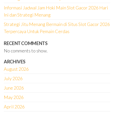
Informasi Jadwal Jam Hoki Main Slot Gacor 2026 Hari
Ini dan Strategi Menang
Strategi Jitu Menang Bermain di Situs Slot Gacor 2026
Terpercaya Untuk Pemain Cerdas
RECENT COMMENTS
No comments to show.
ARCHIVES
August 2026
July 2026
June 2026
May 2026
April 2026