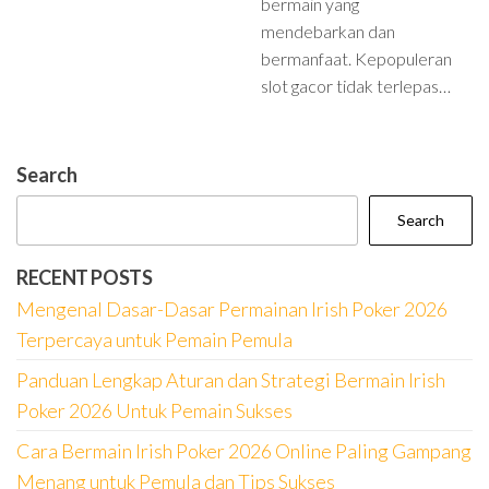
bermain yang
mendebarkan dan
bermanfaat. Kepopuleran
slot gacor tidak terlepas…
Search
Search
RECENT POSTS
Mengenal Dasar-Dasar Permainan Irish Poker 2026
Terpercaya untuk Pemain Pemula
Panduan Lengkap Aturan dan Strategi Bermain Irish
Poker 2026 Untuk Pemain Sukses
Cara Bermain Irish Poker 2026 Online Paling Gampang
Menang untuk Pemula dan Tips Sukses