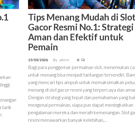
o.1
Tips Menang Mudah di Slo
Gacor Resmi No.1: Strategi
Aman dan Efektif untuk
Pemain
15/03/2026
By
admin
0
Bagi para penggemar permainan slot, menemukan ca
untuk menang bisa menjadi tantangan tersendiri. Ban
arkan
yang mencari tips ampuh untuk memaksimalkan pelu
inggi.
menang di slot gacor resmi yang terpercaya dan ama
Dengan strategi yang tepat dan pemahaman yang ba
menangan
mengenai permainan, siapa pun dapat meningkatkan
 tarik
pengalaman mereka dan meraih kemenangan. Slot g
i
resmi menawarkan banyak kelebihan,…