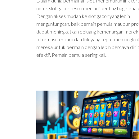
Dalam dunia permainan slot, menemukan link ter
untuk slot gacor resmi menjadi penting bagi setia
Dengan akses mudah ke slot gacor yang lebih
menguntungkan, baik pemain pemula maupun prof
dapat meningkatkan peluang kemenangan merek
Informasi terbaru dan link yang tepat memungkin
mereka untuk bermain dengan lebih percaya diri 
efektif. Pemain pemula sering kali…