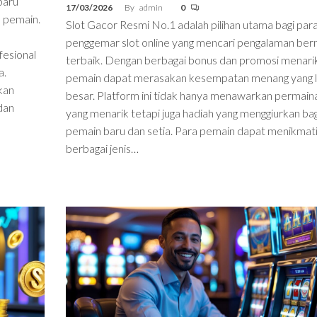
baru
17/03/2026
By
admin
0
p pemain.
Slot Gacor Resmi No.1 adalah pilihan utama bagi par
penggemar slot online yang mencari pengalaman ber
esional
terbaik. Dengan berbagai bonus dan promosi menarik
a.
pemain dapat merasakan kesempatan menang yang l
kan
besar. Platform ini tidak hanya menawarkan permain
dan
yang menarik tetapi juga hadiah yang menggiurkan bag
pemain baru dan setia. Para pemain dapat menikmat
berbagai jenis…