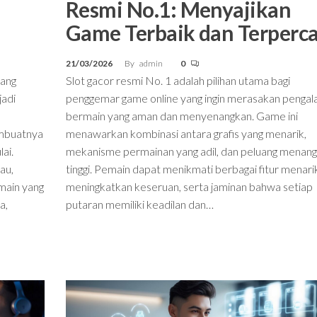
Resmi No.1: Menyajikan
Game Terbaik dan Terperc
21/03/2026
By
admin
0
yang
Slot gacor resmi No. 1 adalah pilihan utama bagi
jadi
penggemar game online yang ingin merasakan penga
bermain yang aman dan menyenangkan. Game ini
embuatnya
menawarkan kombinasi antara grafis yang menarik,
ai.
mekanisme permainan yang adil, dan peluang menang
au,
tinggi. Pemain dapat menikmati berbagai fitur menari
main yang
meningkatkan keseruan, serta jaminan bahwa setiap
a,
putaran memiliki keadilan dan…