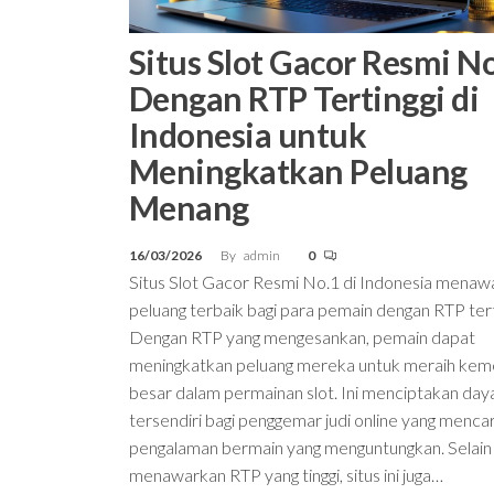
Situs Slot Gacor Resmi N
Dengan RTP Tertinggi di
Indonesia untuk
Meningkatkan Peluang
Menang
16/03/2026
By
admin
0
Situs Slot Gacor Resmi No.1 di Indonesia menaw
peluang terbaik bagi para pemain dengan RTP tert
Dengan RTP yang mengesankan, pemain dapat
meningkatkan peluang mereka untuk meraih ke
besar dalam permainan slot. Ini menciptakan daya
tersendiri bagi penggemar judi online yang mencar
pengalaman bermain yang menguntungkan. Selain
menawarkan RTP yang tinggi, situs ini juga…