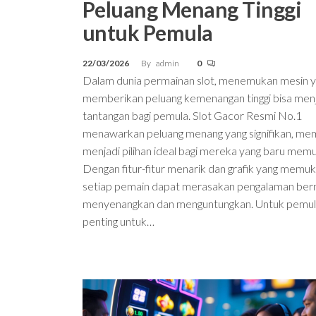
Peluang Menang Tinggi
untuk Pemula
22/03/2026
By
admin
0
Dalam dunia permainan slot, menemukan mesin 
memberikan peluang kemenangan tinggi bisa men
tantangan bagi pemula. Slot Gacor Resmi No.1
menawarkan peluang menang yang signifikan, m
menjadi pilihan ideal bagi mereka yang baru memul
Dengan fitur-fitur menarik dan grafik yang memuk
setiap pemain dapat merasakan pengalaman ber
menyenangkan dan menguntungkan. Untuk pemul
penting untuk…