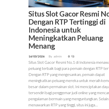
Situs Slot Gacor Resmi N
Dengan RTP Tertinggi di
Indonesia untuk
Meningkatkan Peluang
Menang
16/03/2026
By
admin
0
Situs Slot Gacor Resmi No.1 di Indonesia menaw
peluang terbaik bagi para pemain dengan RTP tert
Dengan RTP yang mengesankan, pemain dapat
meningkatkan peluang mereka untuk meraih ke
besar dalam permainan slot. Ini menciptakan daya
tersendiri bagi penggemar judi online yang mencar
pengalaman bermain yang menguntungkan. Selain
menawarkan RTP yang tinggi, situs ini juga…