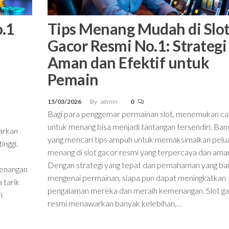
o.1
Tips Menang Mudah di Slo
Gacor Resmi No.1: Strategi
Aman dan Efektif untuk
Pemain
15/03/2026
By
admin
0
Bagi para penggemar permainan slot, menemukan ca
untuk menang bisa menjadi tantangan tersendiri. Ban
arkan
yang mencari tips ampuh untuk memaksimalkan pelu
inggi.
menang di slot gacor resmi yang terpercaya dan ama
Dengan strategi yang tepat dan pemahaman yang ba
menangan
mengenai permainan, siapa pun dapat meningkatkan
 tarik
pengalaman mereka dan meraih kemenangan. Slot g
i
resmi menawarkan banyak kelebihan,…