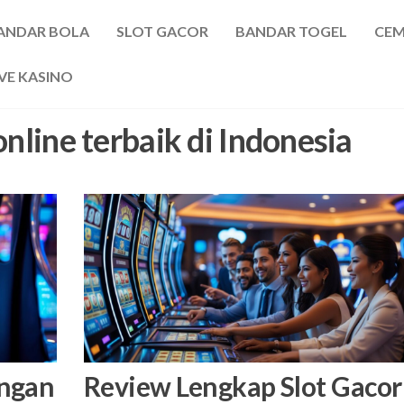
ANDAR BOLA
SLOT GACOR
BANDAR TOGEL
CEM
IVE KASINO
online terbaik di Indonesia
engan
Review Lengkap Slot Gacor