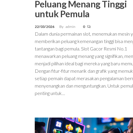
Peluang Menang Tinggi
untuk Pemula
22/03/2026
By
admin
0
Dalam dunia permainan slot, menemukan mesin 
memberikan peluang kemenangan tinggi bisa men
tantangan bagi pemula. Slot Gacor Resmi No.1
menawarkan peluang menang yang signifikan, m
menjadi pilihan ideal bagi mereka yang baru memul
Dengan fitur-fitur menarik dan grafik yang memuk
setiap pemain dapat merasakan pengalaman ber
menyenangkan dan menguntungkan. Untuk pemul
penting untuk…