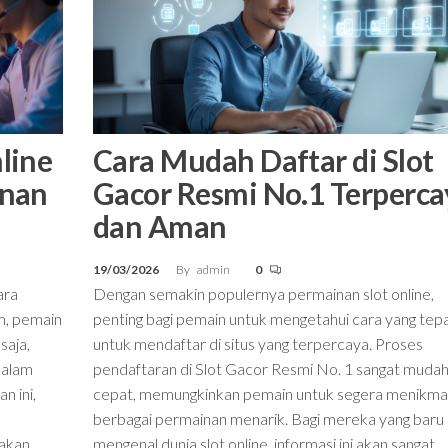
line
Cara Mudah Daftar di Slot
anan
Gacor Resmi No.1 Terperca
dan Aman
19/03/2026
By
admin
0
ara
Dengan semakin populernya permainan slot online,
am, pemain
penting bagi pemain untuk mengetahui cara yang tep
saja,
untuk mendaftar di situs yang terpercaya. Proses
dalam
pendaftaran di Slot Gacor Resmi No. 1 sangat muda
n ini,
cepat, memungkinkan pemain untuk segera menikma
berbagai permainan menarik. Bagi mereka yang baru
 akan
mengenal dunia slot online, informasi ini akan sangat