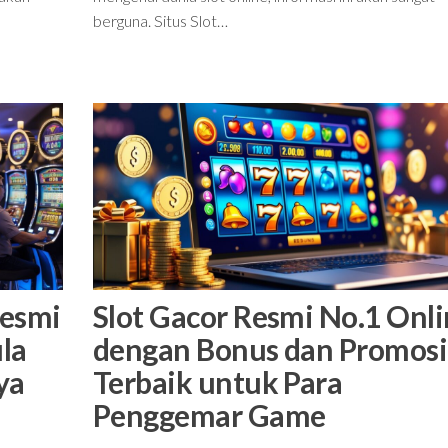
berguna. Situs Slot…
Resmi
Slot Gacor Resmi No.1 Onl
la
dengan Bonus dan Promosi
ya
Terbaik untuk Para
Penggemar Game