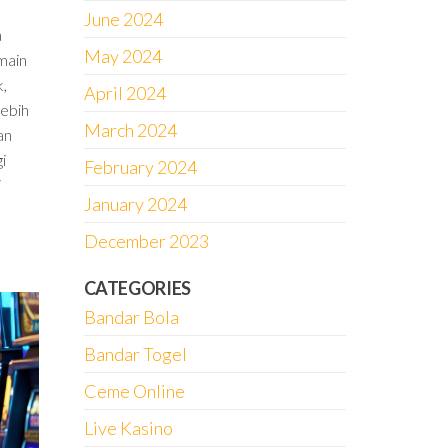
June 2024
a
May 2024
main
,
April 2024
ebih
March 2024
an
i
February 2024
i
January 2024
December 2023
CATEGORIES
Bandar Bola
Bandar Togel
Ceme Online
Live Kasino