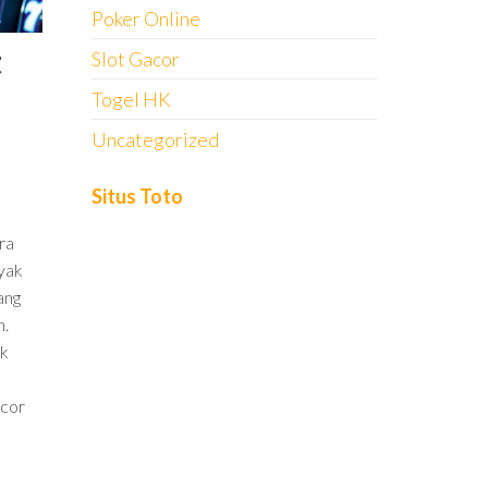
Poker Online
t
Slot Gacor
Togel HK
Uncategorized
Situs Toto
ra
yak
ang
n.
ik
acor