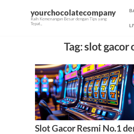
Skip
B
yourchocolatecompany
to
Raih Kemenangan Besar dengan Tips yang
the
Tepat.,
L
content
Tag:
slot gacor 
Slot Gacor Resmi No.1 d