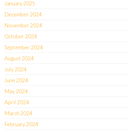
January 2025
December 2024
November 2024
October 2024
September 2024
August 2024
July 2024
June 2024
May 2024
April 2024
March 2024
February 2024