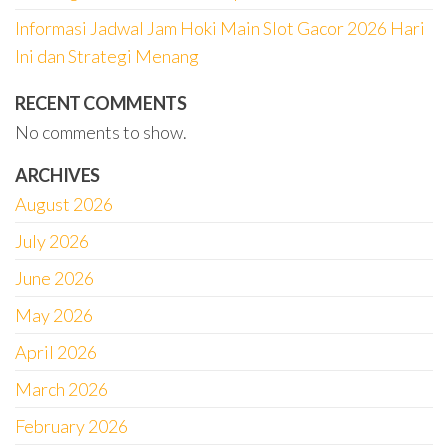
Informasi Jadwal Jam Hoki Main Slot Gacor 2026 Hari
Ini dan Strategi Menang
RECENT COMMENTS
No comments to show.
ARCHIVES
August 2026
July 2026
June 2026
May 2026
April 2026
March 2026
February 2026