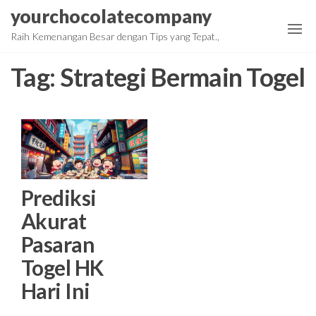
Skip
yourchocolatecompany
to
Raih Kemenangan Besar dengan Tips yang Tepat.,
the
content
Tag:
Strategi Bermain Togel
Prediksi
Akurat
Pasaran
Togel HK
Hari Ini