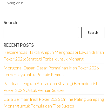
yang lebih…
Search
Search
RECENT POSTS
Rekomendasi Taktik Ampuh Menghadapi Lawan di Irish
Poker 2026: Strategi Terbaik untuk Menang
Mengenal Dasar-Dasar Permainan Irish Poker 2026
Terpercaya untuk Pemain Pemula
Panduan Lengkap Aturan dan Strategi Bermain Irish
Poker 2026 Untuk Pemain Sukses
Cara Bermain Irish Poker 2026 Online Paling Gampang
Menang untuk Pemula dan Tips Sukses