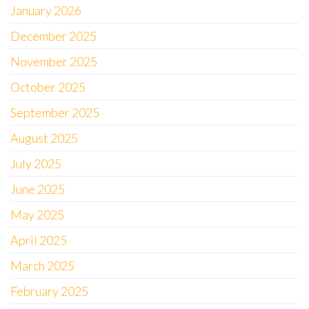
January 2026
December 2025
November 2025
October 2025
September 2025
August 2025
July 2025
June 2025
May 2025
April 2025
March 2025
February 2025