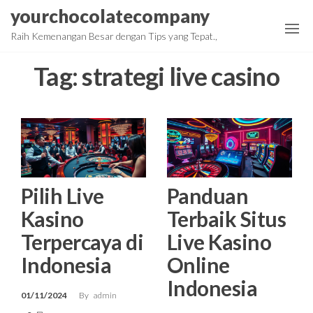
Skip
yourchocolatecompany
to
Raih Kemenangan Besar dengan Tips yang Tepat.,
the
content
Tag:
strategi live casino
Pilih Live
Panduan
Kasino
Terbaik Situs
Terpercaya di
Live Kasino
Indonesia
Online
Indonesia
01/11/2024
By
admin