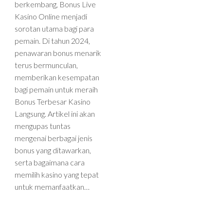
berkembang, Bonus Live
Kasino Online menjadi
sorotan utama bagi para
pemain. Di tahun 2024,
penawaran bonus menarik
terus bermunculan,
memberikan kesempatan
bagi pemain untuk meraih
Bonus Terbesar Kasino
Langsung. Artikel ini akan
mengupas tuntas
mengenai berbagai jenis
bonus yang ditawarkan,
serta bagaimana cara
memilih kasino yang tepat
untuk memanfaatkan…