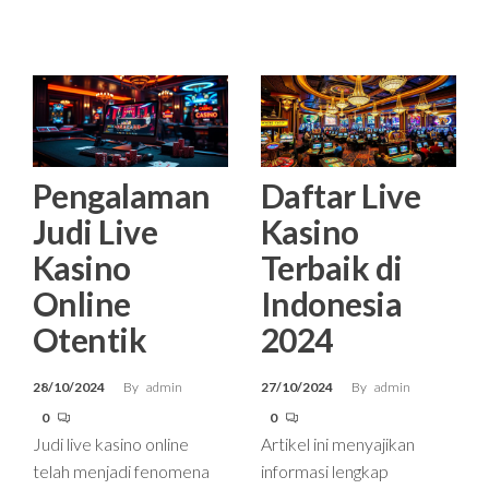
Pengalaman
Daftar Live
Judi Live
Kasino
Kasino
Terbaik di
Online
Indonesia
Otentik
2024
28/10/2024
By
admin
27/10/2024
By
admin
0
0
Judi live kasino online
Artikel ini menyajikan
telah menjadi fenomena
informasi lengkap