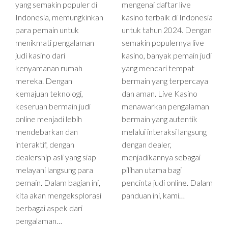
yang semakin populer di
mengenai daftar live
Indonesia, memungkinkan
kasino terbaik di Indonesia
para pemain untuk
untuk tahun 2024. Dengan
menikmati pengalaman
semakin populernya live
judi kasino dari
kasino, banyak pemain judi
kenyamanan rumah
yang mencari tempat
mereka. Dengan
bermain yang terpercaya
kemajuan teknologi,
dan aman. Live Kasino
keseruan bermain judi
menawarkan pengalaman
online menjadi lebih
bermain yang autentik
mendebarkan dan
melalui interaksi langsung
interaktif, dengan
dengan dealer,
dealership asli yang siap
menjadikannya sebagai
melayani langsung para
pilihan utama bagi
pemain. Dalam bagian ini,
pencinta judi online. Dalam
kita akan mengeksplorasi
panduan ini, kami…
berbagai aspek dari
pengalaman…