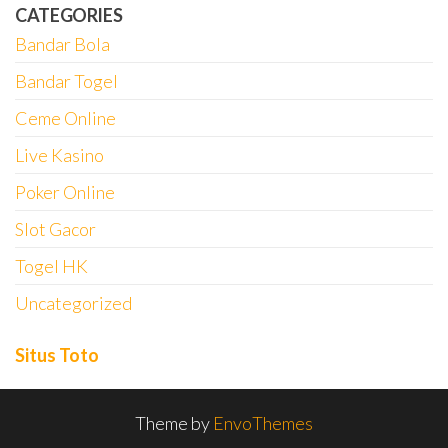
CATEGORIES
Bandar Bola
Bandar Togel
Ceme Online
Live Kasino
Poker Online
Slot Gacor
Togel HK
Uncategorized
Situs Toto
Theme by
EnvoThemes