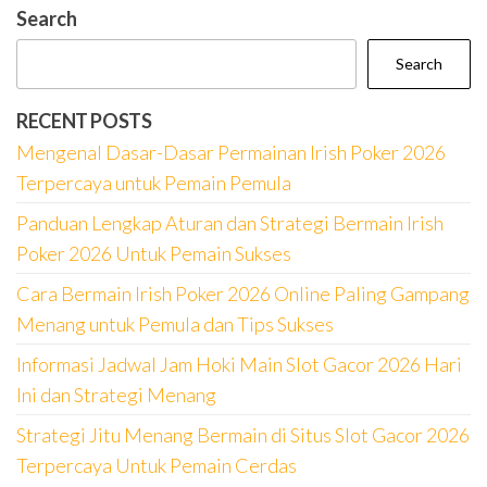
Search
Search
RECENT POSTS
Mengenal Dasar-Dasar Permainan Irish Poker 2026
Terpercaya untuk Pemain Pemula
Panduan Lengkap Aturan dan Strategi Bermain Irish
Poker 2026 Untuk Pemain Sukses
Cara Bermain Irish Poker 2026 Online Paling Gampang
Menang untuk Pemula dan Tips Sukses
Informasi Jadwal Jam Hoki Main Slot Gacor 2026 Hari
Ini dan Strategi Menang
Strategi Jitu Menang Bermain di Situs Slot Gacor 2026
Terpercaya Untuk Pemain Cerdas