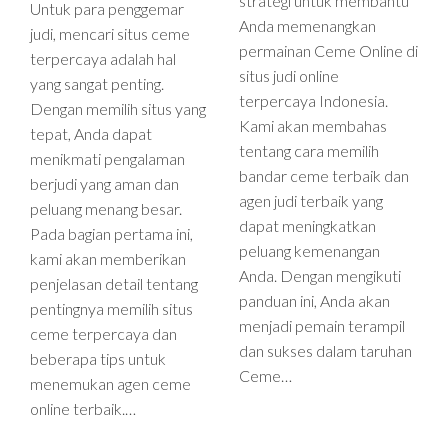
strategi untuk membantu
Untuk para penggemar
Anda memenangkan
judi, mencari situs ceme
permainan Ceme Online di
terpercaya adalah hal
situs judi online
yang sangat penting.
terpercaya Indonesia.
Dengan memilih situs yang
Kami akan membahas
tepat, Anda dapat
tentang cara memilih
menikmati pengalaman
bandar ceme terbaik dan
berjudi yang aman dan
agen judi terbaik yang
peluang menang besar.
dapat meningkatkan
Pada bagian pertama ini,
peluang kemenangan
kami akan memberikan
Anda. Dengan mengikuti
penjelasan detail tentang
panduan ini, Anda akan
pentingnya memilih situs
menjadi pemain terampil
ceme terpercaya dan
dan sukses dalam taruhan
beberapa tips untuk
Ceme…
menemukan agen ceme
online terbaik.…