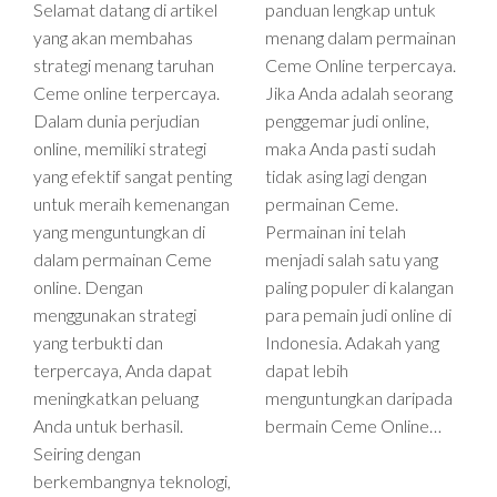
Selamat datang di artikel
panduan lengkap untuk
yang akan membahas
menang dalam permainan
strategi menang taruhan
Ceme Online terpercaya.
Ceme online terpercaya.
Jika Anda adalah seorang
Dalam dunia perjudian
penggemar judi online,
online, memiliki strategi
maka Anda pasti sudah
yang efektif sangat penting
tidak asing lagi dengan
untuk meraih kemenangan
permainan Ceme.
yang menguntungkan di
Permainan ini telah
dalam permainan Ceme
menjadi salah satu yang
online. Dengan
paling populer di kalangan
menggunakan strategi
para pemain judi online di
yang terbukti dan
Indonesia. Adakah yang
terpercaya, Anda dapat
dapat lebih
meningkatkan peluang
menguntungkan daripada
Anda untuk berhasil.
bermain Ceme Online…
Seiring dengan
berkembangnya teknologi,