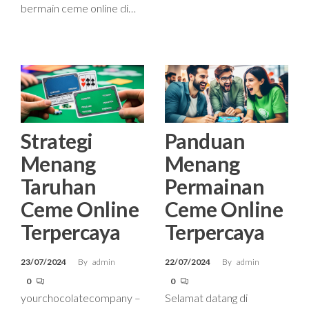
bermain ceme online di…
Strategi
Panduan
Menang
Menang
Taruhan
Permainan
Ceme Online
Ceme Online
Terpercaya
Terpercaya
23/07/2024
By
admin
22/07/2024
By
admin
0
0
yourchocolatecompany –
Selamat datang di