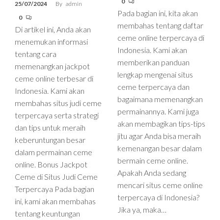
0
25/07/2024
By
admin
Pada bagian ini, kita akan
0
membahas tentang daftar
Di artikel ini, Anda akan
ceme online terpercaya di
menemukan informasi
Indonesia. Kami akan
tentang cara
memberikan panduan
memenangkan jackpot
lengkap mengenai situs
ceme online terbesar di
ceme terpercaya dan
Indonesia. Kami akan
bagaimana memenangkan
membahas situs judi ceme
permainannya. Kami juga
terpercaya serta strategi
akan membagikan tips-tips
dan tips untuk meraih
jitu agar Anda bisa meraih
keberuntungan besar
kemenangan besar dalam
dalam permainan ceme
bermain ceme online.
online. Bonus Jackpot
Apakah Anda sedang
Ceme di Situs Judi Ceme
mencari situs ceme online
Terpercaya Pada bagian
terpercaya di Indonesia?
ini, kami akan membahas
Jika ya, maka…
tentang keuntungan