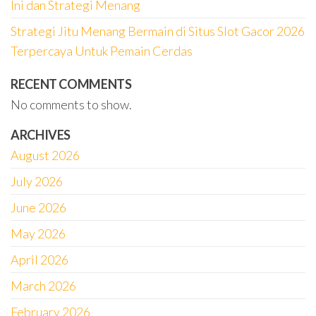
Ini dan Strategi Menang
Strategi Jitu Menang Bermain di Situs Slot Gacor 2026
Terpercaya Untuk Pemain Cerdas
RECENT COMMENTS
No comments to show.
ARCHIVES
August 2026
July 2026
June 2026
May 2026
April 2026
March 2026
February 2026