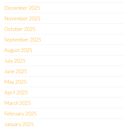
December 2025
November 2025
October 2025
September 2025
August 2025
July 2025
June 2025
May 2025
April 2025
March 2025
February 2025
January 2025