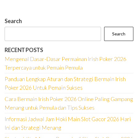
Search
Search
RECENT POSTS
Mengenal Dasar-Dasar Permainan Irish Poker 2026
Terpercaya untuk Pemain Pemula
Panduan Lengkap Aturan dan Strategi Bermain Irish
Poker 2026 Untuk Pemain Sukses
Cara Bermain Irish Poker 2026 Online Paling Gampang
Menang untuk Pemula dan Tips Sukses
Informasi Jadwal Jam Hoki Main Slot Gacor 2026 Hari
Ini dan Strategi Menang