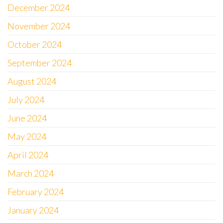
December 2024
November 2024
October 2024
September 2024
August 2024
July 2024
June 2024
May 2024
April 2024
March 2024
February 2024
January 2024