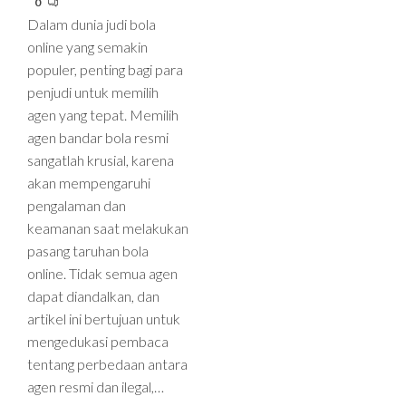
0
Dalam dunia judi bola
online yang semakin
populer, penting bagi para
penjudi untuk memilih
agen yang tepat. Memilih
agen bandar bola resmi
sangatlah krusial, karena
akan mempengaruhi
pengalaman dan
keamanan saat melakukan
pasang taruhan bola
online. Tidak semua agen
dapat diandalkan, dan
artikel ini bertujuan untuk
mengedukasi pembaca
tentang perbedaan antara
agen resmi dan ilegal,…