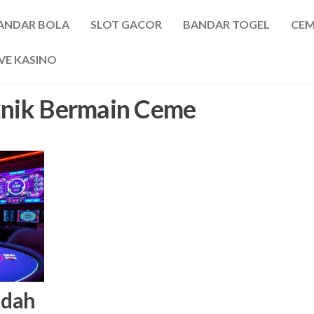
ANDAR BOLA
SLOT GACOR
BANDAR TOGEL
CEM
IVE KASINO
nik Bermain Ceme
udah