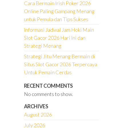
Cara Bermain Irish Poker 2026
Online Paling Gampang Menang
untuk Pemula dan Tips Sukses
Informasi Jadwal Jam Hoki Main
Slot Gacor 2026 Hari Ini dan
Strategi Menang
Strategi Jitu Menang Bermain di
Situs Slot Gacor 2026 Terpercaya
Untuk Pemain Cerdas
RECENT COMMENTS
No comments to show.
ARCHIVES
August 2026
July 2026