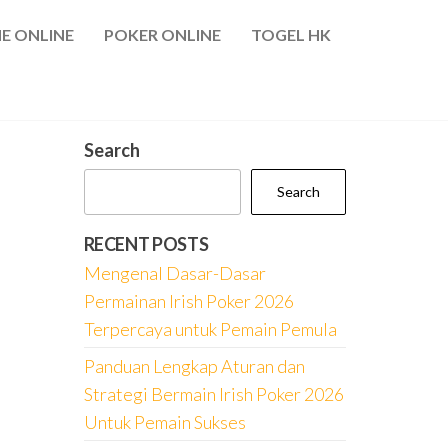
E ONLINE
POKER ONLINE
TOGEL HK
Search
Search
RECENT POSTS
Mengenal Dasar-Dasar
Permainan Irish Poker 2026
Terpercaya untuk Pemain Pemula
Panduan Lengkap Aturan dan
Strategi Bermain Irish Poker 2026
Untuk Pemain Sukses