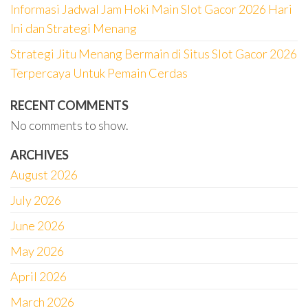
Informasi Jadwal Jam Hoki Main Slot Gacor 2026 Hari
Ini dan Strategi Menang
Strategi Jitu Menang Bermain di Situs Slot Gacor 2026
Terpercaya Untuk Pemain Cerdas
RECENT COMMENTS
No comments to show.
ARCHIVES
August 2026
July 2026
June 2026
May 2026
April 2026
March 2026