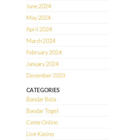
June 2024
May 2024
April 2024
March 2024
February 2024
January 2024
December 2023
CATEGORIES
Bandar Bola
Bandar Togel
Ceme Online
Live Kasino