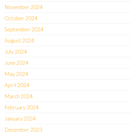
November 2024
October 2024
September 2024
August 2024
July 2024
June 2024
May 2024
April 2024
March 2024
February 2024
January 2024
December 2023