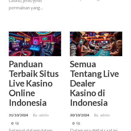
casino, jenis-jenis
permainan yang…
Panduan
Semua
Terbaik Situs
Tentang Live
Live Kasino
Dealer
Online
Kasino di
Indonesia
Indonesia
31/10/2024
By
admin
30/10/2024
By
admin
0
0
Selamat datang dalam
Dalam era digital saat ini,