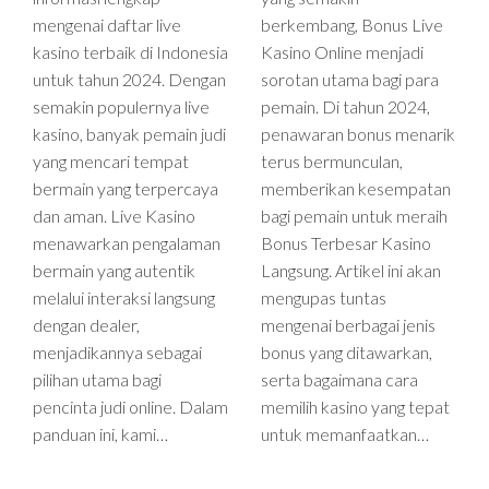
mengenai daftar live
berkembang, Bonus Live
kasino terbaik di Indonesia
Kasino Online menjadi
untuk tahun 2024. Dengan
sorotan utama bagi para
semakin populernya live
pemain. Di tahun 2024,
kasino, banyak pemain judi
penawaran bonus menarik
yang mencari tempat
terus bermunculan,
bermain yang terpercaya
memberikan kesempatan
dan aman. Live Kasino
bagi pemain untuk meraih
menawarkan pengalaman
Bonus Terbesar Kasino
bermain yang autentik
Langsung. Artikel ini akan
melalui interaksi langsung
mengupas tuntas
dengan dealer,
mengenai berbagai jenis
menjadikannya sebagai
bonus yang ditawarkan,
pilihan utama bagi
serta bagaimana cara
pencinta judi online. Dalam
memilih kasino yang tepat
panduan ini, kami…
untuk memanfaatkan…