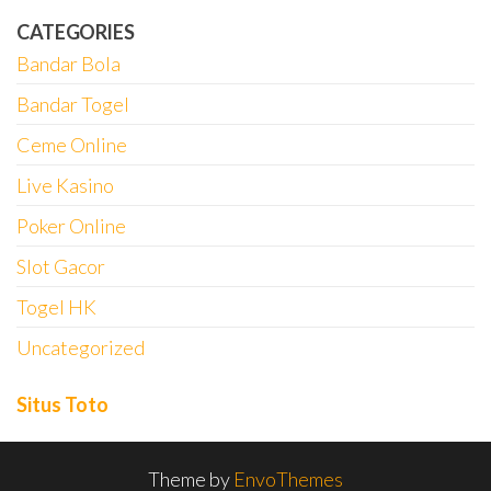
CATEGORIES
Bandar Bola
Bandar Togel
Ceme Online
Live Kasino
Poker Online
Slot Gacor
Togel HK
Uncategorized
Situs Toto
Theme by
EnvoThemes