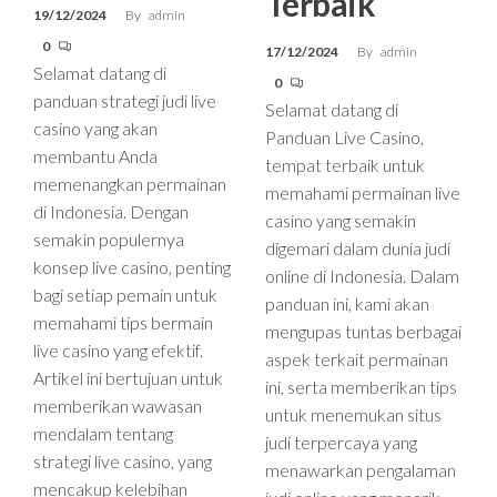
Terbaik
19/12/2024
By
admin
0
17/12/2024
By
admin
Selamat datang di
0
panduan strategi judi live
Selamat datang di
casino yang akan
Panduan Live Casino,
membantu Anda
tempat terbaik untuk
memenangkan permainan
memahami permainan live
di Indonesia. Dengan
casino yang semakin
semakin populernya
digemari dalam dunia judi
konsep live casino, penting
online di Indonesia. Dalam
bagi setiap pemain untuk
panduan ini, kami akan
memahami tips bermain
mengupas tuntas berbagai
live casino yang efektif.
aspek terkait permainan
Artikel ini bertujuan untuk
ini, serta memberikan tips
memberikan wawasan
untuk menemukan situs
mendalam tentang
judi terpercaya yang
strategi live casino, yang
menawarkan pengalaman
mencakup kelebihan