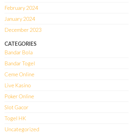
February 2024
January 2024
December 2023
CATEGORIES
Bandar Bola
Bandar Togel
Ceme Online
Live Kasino
Poker Online
Slot Gacor
Togel HK
Uncategorized