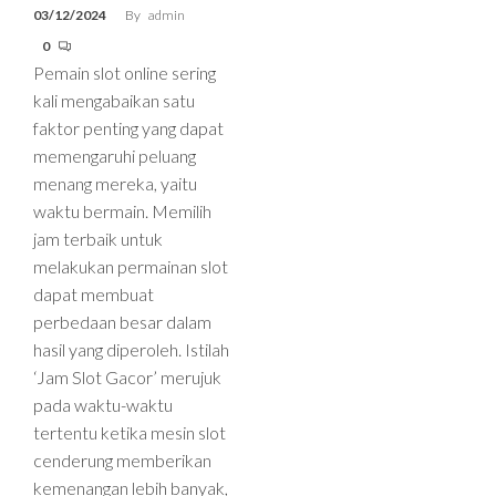
03/12/2024
By
admin
0
Pemain slot online sering
kali mengabaikan satu
faktor penting yang dapat
memengaruhi peluang
menang mereka, yaitu
waktu bermain. Memilih
jam terbaik untuk
melakukan permainan slot
dapat membuat
perbedaan besar dalam
hasil yang diperoleh. Istilah
‘Jam Slot Gacor’ merujuk
pada waktu-waktu
tertentu ketika mesin slot
cenderung memberikan
kemenangan lebih banyak,