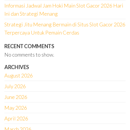
Informasi Jadwal Jam Hoki Main Slot Gacor 2026 Hari
Ini dan Strategi Menang
Strategi Jitu Menang Bermain di Situs Slot Gacor 2026
Terpercaya Untuk Pemain Cerdas
RECENT COMMENTS
No comments to show.
ARCHIVES
August 2026
July 2026
June 2026
May 2026
April 2026
March 2026