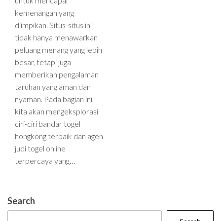
untuk mencapai
kemenangan yang
diimpikan. Situs-situs ini
tidak hanya menawarkan
peluang menang yang lebih
besar, tetapi juga
memberikan pengalaman
taruhan yang aman dan
nyaman. Pada bagian ini,
kita akan mengeksplorasi
ciri-ciri bandar togel
hongkong terbaik dan agen
judi togel online
terpercaya yang…
Search