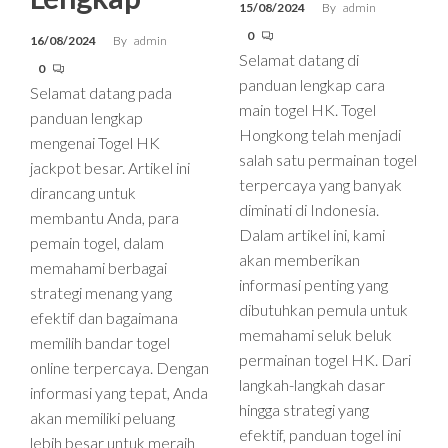
15/08/2024
By
admin
0
16/08/2024
By
admin
Selamat datang di
0
panduan lengkap cara
Selamat datang pada
main togel HK. Togel
panduan lengkap
Hongkong telah menjadi
mengenai Togel HK
salah satu permainan togel
jackpot besar. Artikel ini
terpercaya yang banyak
dirancang untuk
diminati di Indonesia.
membantu Anda, para
Dalam artikel ini, kami
pemain togel, dalam
akan memberikan
memahami berbagai
informasi penting yang
strategi menang yang
dibutuhkan pemula untuk
efektif dan bagaimana
memahami seluk beluk
memilih bandar togel
permainan togel HK. Dari
online terpercaya. Dengan
langkah-langkah dasar
informasi yang tepat, Anda
hingga strategi yang
akan memiliki peluang
efektif, panduan togel ini
lebih besar untuk meraih