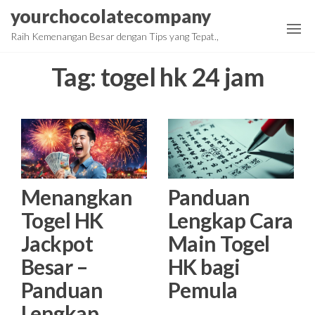
Skip
yourchocolatecompany
to
Raih Kemenangan Besar dengan Tips yang Tepat.,
the
content
Tag:
togel hk 24 jam
Menangkan
Panduan
Togel HK
Lengkap Cara
Jackpot
Main Togel
Besar –
HK bagi
Panduan
Pemula
Lengkap