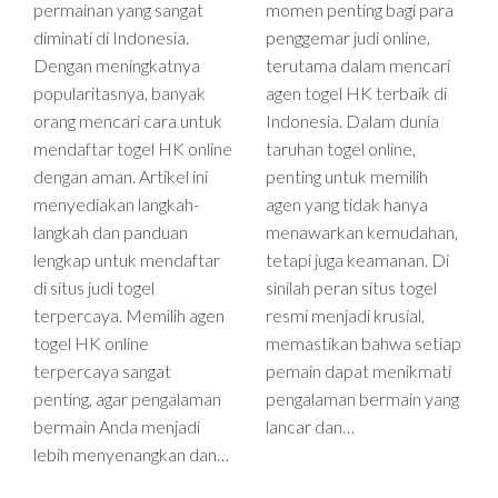
permainan yang sangat
momen penting bagi para
diminati di Indonesia.
penggemar judi online,
Dengan meningkatnya
terutama dalam mencari
popularitasnya, banyak
agen togel HK terbaik di
orang mencari cara untuk
Indonesia. Dalam dunia
mendaftar togel HK online
taruhan togel online,
dengan aman. Artikel ini
penting untuk memilih
menyediakan langkah-
agen yang tidak hanya
langkah dan panduan
menawarkan kemudahan,
lengkap untuk mendaftar
tetapi juga keamanan. Di
di situs judi togel
sinilah peran situs togel
terpercaya. Memilih agen
resmi menjadi krusial,
togel HK online
memastikan bahwa setiap
terpercaya sangat
pemain dapat menikmati
penting, agar pengalaman
pengalaman bermain yang
bermain Anda menjadi
lancar dan…
lebih menyenangkan dan…