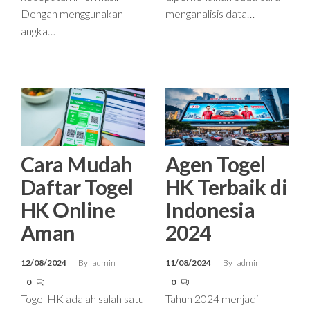
Dengan menggunakan
menganalisis data…
angka…
Cara Mudah
Agen Togel
Daftar Togel
HK Terbaik di
HK Online
Indonesia
Aman
2024
12/08/2024
By
admin
11/08/2024
By
admin
0
0
Togel HK adalah salah satu
Tahun 2024 menjadi