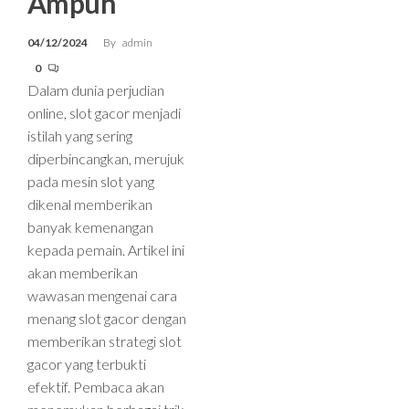
Ampuh
04/12/2024
By
admin
0
Dalam dunia perjudian
online, slot gacor menjadi
istilah yang sering
diperbincangkan, merujuk
pada mesin slot yang
dikenal memberikan
banyak kemenangan
kepada pemain. Artikel ini
akan memberikan
wawasan mengenai cara
menang slot gacor dengan
memberikan strategi slot
gacor yang terbukti
efektif. Pembaca akan