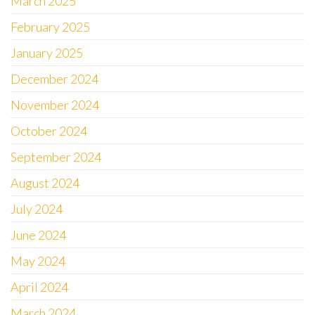
March 2025
February 2025
January 2025
December 2024
November 2024
October 2024
September 2024
August 2024
July 2024
June 2024
May 2024
April 2024
March 2024