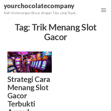
Skip
yourchocolatecompany
to
Raih Kemenangan Besar dengan Tips yang Tepat.,
the
content
Tag:
Trik Menang Slot
Gacor
Strategi Cara
Menang Slot
Gacor
Terbukti