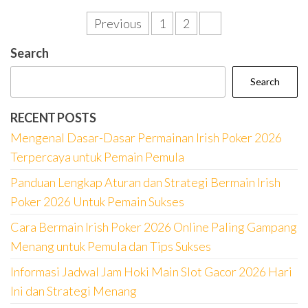
Posts
Previous
1
2
3
pagination
Search
Search
RECENT POSTS
Mengenal Dasar-Dasar Permainan Irish Poker 2026
Terpercaya untuk Pemain Pemula
Panduan Lengkap Aturan dan Strategi Bermain Irish
Poker 2026 Untuk Pemain Sukses
Cara Bermain Irish Poker 2026 Online Paling Gampang
Menang untuk Pemula dan Tips Sukses
Informasi Jadwal Jam Hoki Main Slot Gacor 2026 Hari
Ini dan Strategi Menang