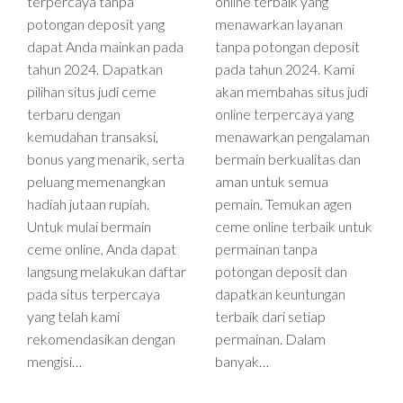
terpercaya tanpa
online terbaik yang
potongan deposit yang
menawarkan layanan
dapat Anda mainkan pada
tanpa potongan deposit
tahun 2024. Dapatkan
pada tahun 2024. Kami
pilihan situs judi ceme
akan membahas situs judi
terbaru dengan
online terpercaya yang
kemudahan transaksi,
menawarkan pengalaman
bonus yang menarik, serta
bermain berkualitas dan
peluang memenangkan
aman untuk semua
hadiah jutaan rupiah.
pemain. Temukan agen
Untuk mulai bermain
ceme online terbaik untuk
ceme online, Anda dapat
permainan tanpa
langsung melakukan daftar
potongan deposit dan
pada situs terpercaya
dapatkan keuntungan
yang telah kami
terbaik dari setiap
rekomendasikan dengan
permainan. Dalam
mengisi…
banyak…