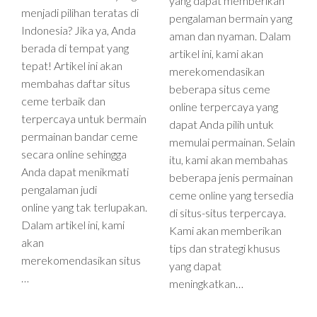
yang dapat memberikan
menjadi pilihan teratas di
pengalaman bermain yang
Indonesia? Jika ya, Anda
aman dan nyaman. Dalam
berada di tempat yang
artikel ini, kami akan
tepat! Artikel ini akan
merekomendasikan
membahas daftar situs
beberapa situs ceme
ceme terbaik dan
online terpercaya yang
terpercaya untuk bermain
dapat Anda pilih untuk
permainan bandar ceme
memulai permainan. Selain
secara online sehingga
itu, kami akan membahas
Anda dapat menikmati
beberapa jenis permainan
pengalaman judi
ceme online yang tersedia
online yang tak terlupakan.
di situs-situs terpercaya.
Dalam artikel ini, kami
Kami akan memberikan
akan
tips dan strategi khusus
merekomendasikan situs
yang dapat
…
meningkatkan…