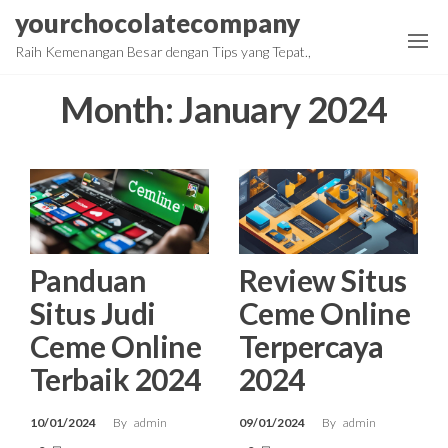
Skip
yourchocolatecompany
to
Raih Kemenangan Besar dengan Tips yang Tepat.,
the
content
Month:
January 2024
Panduan
Review Situs
Situs Judi
Ceme Online
Ceme Online
Terpercaya
Terbaik 2024
2024
10/01/2024
By
admin
09/01/2024
By
admin