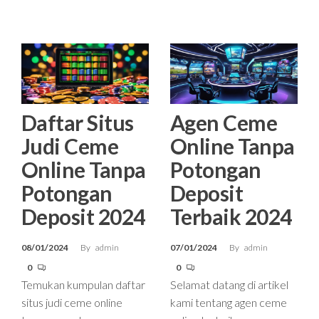
Daftar Situs
Agen Ceme
Judi Ceme
Online Tanpa
Online Tanpa
Potongan
Potongan
Deposit
Deposit 2024
Terbaik 2024
08/01/2024
By
admin
07/01/2024
By
admin
0
0
Temukan kumpulan daftar
Selamat datang di artikel
situs judi ceme online
kami tentang agen ceme