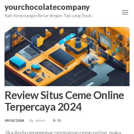
Skip
yourchocolatecompany
to
Raih Kemenangan Besar dengan Tips yang Tepat.,
the
content
Review Situs Ceme Online
Terpercaya 2024
09/01/2024
By
admin
0
Jika Anda penggemar permainan ceme online, maka