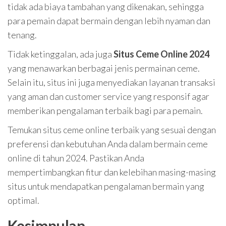
tidak ada biaya tambahan yang dikenakan, sehingga
para pemain dapat bermain dengan lebih nyaman dan
tenang.
Tidak ketinggalan, ada juga
Situs Ceme Online 2024
yang menawarkan berbagai jenis permainan ceme.
Selain itu, situs ini juga menyediakan layanan transaksi
yang aman dan customer service yang responsif agar
memberikan pengalaman terbaik bagi para pemain.
Temukan situs ceme online terbaik yang sesuai dengan
preferensi dan kebutuhan Anda dalam bermain ceme
online di tahun 2024. Pastikan Anda
mempertimbangkan fitur dan kelebihan masing-masing
situs untuk mendapatkan pengalaman bermain yang
optimal.
Kesimpulan