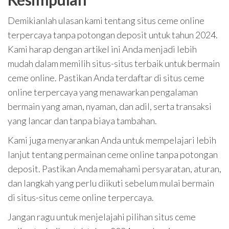
Demikianlah ulasan kami tentang situs ceme online
terpercaya tanpa potongan deposit untuk tahun 2024.
Kami harap dengan artikel ini Anda menjadi lebih
mudah dalam memilih situs-situs terbaik untuk bermain
ceme online. Pastikan Anda terdaftar di situs ceme
online terpercaya yang menawarkan pengalaman
bermain yang aman, nyaman, dan adil, serta transaksi
yang lancar dan tanpa biaya tambahan.
Kami juga menyarankan Anda untuk mempelajari lebih
lanjut tentang permainan ceme online tanpa potongan
deposit. Pastikan Anda memahami persyaratan, aturan,
dan langkah yang perlu diikuti sebelum mulai bermain
di situs-situs ceme online terpercaya.
Jangan ragu untuk menjelajahi pilihan situs ceme