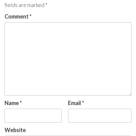
fields are marked
*
Comment
*
Name
*
Email
*
Website