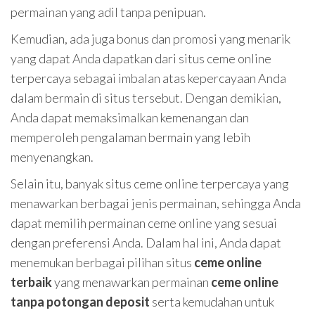
permainan yang adil tanpa penipuan.
Kemudian, ada juga bonus dan promosi yang menarik
yang dapat Anda dapatkan dari situs ceme online
terpercaya sebagai imbalan atas kepercayaan Anda
dalam bermain di situs tersebut. Dengan demikian,
Anda dapat memaksimalkan kemenangan dan
memperoleh pengalaman bermain yang lebih
menyenangkan.
Selain itu, banyak situs ceme online terpercaya yang
menawarkan berbagai jenis permainan, sehingga Anda
dapat memilih permainan ceme online yang sesuai
dengan preferensi Anda. Dalam hal ini, Anda dapat
menemukan berbagai pilihan situs
ceme online
terbaik
yang menawarkan permainan
ceme online
tanpa potongan deposit
serta kemudahan untuk