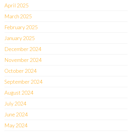
April 2025
March 2025
February 2025
January 2025
December 2024
November 2024
October 2024
September 2024
August 2024
July 2024
June 2024
May 2024