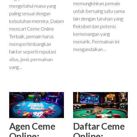
memungkinkan pemain
mengetahui mana yang
untuk bersaing satu sama
paling sesuai dengan
lain dengan taruhan yang
kebutuhan mereka. Dalam
fleksibel dan potensi
mencari Ceme Online
kemenangan yang
Terbaik, pemain harus
menarik. Permainan ini
mempertimbangkan
mengandalkan…
faktor seperti reputasi
situs, jenis permainan
yang…
Agen Ceme
Daftar Ceme
Online:
Online: