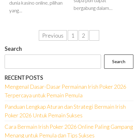
siapa pun dapat
dunia kasino online, pilihan
bergabung dalam…
yang…
Posts
Previous
1
2
3
pagination
Search
Search
RECENT POSTS
Mengenal Dasar-Dasar Permainan Irish Poker 2026
Terpercaya untuk Pemain Pemula
Panduan Lengkap Aturan dan Strategi Bermain Irish
Poker 2026 Untuk Pemain Sukses
Cara Bermain Irish Poker 2026 Online Paling Gampang
Menang untuk Pemula dan Tips Sukses