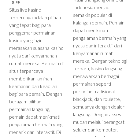
0
Indonesia menjadi
Situs live kasino
semakin populer di
terpercaya adalah pilihan
kalangan pemain. Pemain
yang tepat bagi para
dapat menikmati
penggemar permainan
pengalaman bermain yang
kasino yang ingin
nyata dan interaktif dari
merasakan suasana kasino
kenyamanan rumah
nyata dari kenyamanan
mereka. Dengan teknologi
rumah mereka. Bermain di
terbaru, kasino langsung
situs terpercaya
menawarkan berbagai
memberikan jaminan
permainan seperti
keamanan dan keadilan
perjudian tradisional,
bagi para pemain. Dengan
blackjack, dan roulette,
beragam pilihan
semuanya dengan dealer
permainan langsung,
langsung. Dengan akses
pemain dapat menikmati
mudah melalui perangkat
pengalaman bermain yang
seluler dan komputer,
menarik dan interaktif. Di