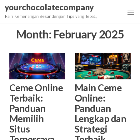
Skip
yourchocolatecompany
to
Raih Kemenangan Besar dengan Tips yang Tepat.,
the
content
Month:
February 2025
Ceme Online
Main Ceme
Terbaik:
Online:
Panduan
Panduan
Memilih
Lengkap dan
Situs
Strategi
Terpercaya
Terbaik