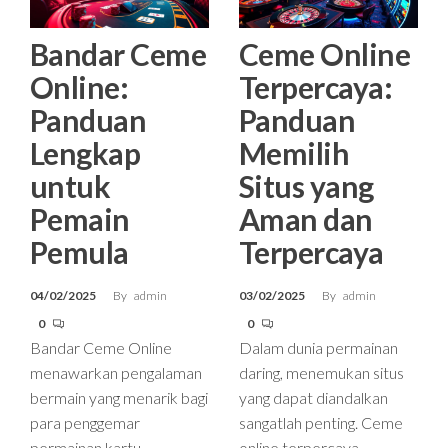
Bandar Ceme
Ceme Online
Online:
Terpercaya:
Panduan
Panduan
Lengkap
Memilih
untuk
Situs yang
Pemain
Aman dan
Pemula
Terpercaya
04/02/2025
By
admin
03/02/2025
By
admin
0
0
Bandar Ceme Online
Dalam dunia permainan
menawarkan pengalaman
daring, menemukan situs
bermain yang menarik bagi
yang dapat diandalkan
para penggemar
sangatlah penting. Ceme
permainan kartu.
online terpercaya