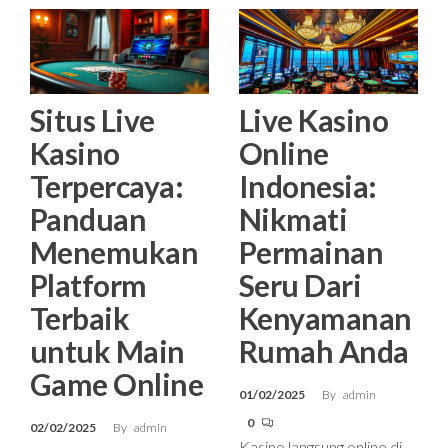
Situs Live
Live Kasino
Kasino
Online
Terpercaya:
Indonesia:
Panduan
Nikmati
Menemukan
Permainan
Platform
Seru Dari
Terbaik
Kenyamanan
untuk Main
Rumah Anda
Game Online
01/02/2025
By
admin
0
02/02/2025
By
admin
Kasino langsung online di