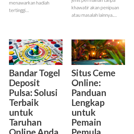
menawarkan hadiah
khawatir akan penipuan
tertinggi…
atau masalah lainnya.…
Bandar Togel
Situs Ceme
Deposit
Online:
Pulsa: Solusi
Panduan
Terbaik
Lengkap
untuk
untuk
Taruhan
Pemain
Online Anda
Pemula