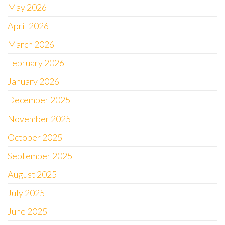
May 2026
April 2026
March 2026
February 2026
January 2026
December 2025
November 2025
October 2025
September 2025
August 2025
July 2025
June 2025