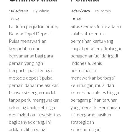
10/02/2025
By
admin
09/02/2025
By
admin
0
0
Di dunia perjudian online,
Situs Ceme Online adalah
Bandar Togel Deposit
salah satu bentuk
Pulsa menawarkan
permainan kartu yang
kemudahan dan
sangat populer di kalangan
kenyamanan bagi para
penggemar judi daring di
pemain yang ingin
Indonesia. Jenis
berpartisipasi. Dengan
permainan ini
metode deposit pulsa,
menawarkan berbagai
pemain dapat melakukan
keuntungan, mulai dari
transaksi dengan mudah
kemudahan akses hingga
tanpa perlu menggunakan
beragam pilihan taruhan
rekening bank, sehingga
yang menarik. Permainan
meningkatkan aksesibilitas
ini mengombinasikan
bagi banyak orang. Ini
strategi dan
adalah pilihan yang
keberuntungan,