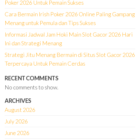
Poker 2026 Untuk Pemain Sukses
Cara Bermain Irish Poker 2026 Online Paling Gampang
Menang untuk Pemula dan Tips Sukses
Informasi Jadwal Jam Hoki Main Slot Gacor 2026 Hari
Ini dan Strategi Menang
Strategi Jitu Menang Bermain di Situs Slot Gacor 2026
Terpercaya Untuk Pemain Cerdas
RECENT COMMENTS
No comments to show.
ARCHIVES
August 2026
July 2026
June 2026