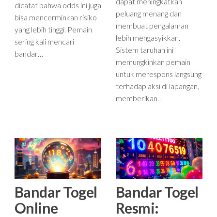
dapat meningkatkan
dicatat bahwa odds ini juga
peluang menang dan
bisa mencerminkan risiko
membuat pengalaman
yang lebih tinggi. Pemain
lebih mengasyikkan.
sering kali mencari
Sistem taruhan ini
bandar…
memungkinkan pemain
untuk merespons langsung
terhadap aksi di lapangan,
memberikan…
Bandar Togel
Bandar Togel
Online
Resmi: