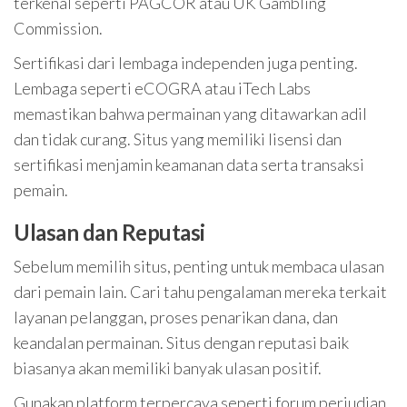
terkenal seperti PAGCOR atau UK Gambling
Commission.
Sertifikasi dari lembaga independen juga penting.
Lembaga seperti eCOGRA atau iTech Labs
memastikan bahwa permainan yang ditawarkan adil
dan tidak curang. Situs yang memiliki lisensi dan
sertifikasi menjamin keamanan data serta transaksi
pemain.
Ulasan dan Reputasi
Sebelum memilih situs, penting untuk membaca ulasan
dari pemain lain. Cari tahu pengalaman mereka terkait
layanan pelanggan, proses penarikan dana, dan
keandalan permainan. Situs dengan reputasi baik
biasanya akan memiliki banyak ulasan positif.
Gunakan platform terpercaya seperti forum perjudian