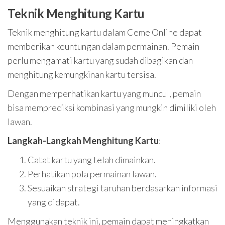
Teknik Menghitung Kartu
Teknik menghitung kartu dalam Ceme Online dapat
memberikan keuntungan dalam permainan. Pemain
perlu mengamati kartu yang sudah dibagikan dan
menghitung kemungkinan kartu tersisa.
Dengan memperhatikan kartu yang muncul, pemain
bisa memprediksi kombinasi yang mungkin dimiliki oleh
lawan.
Langkah-Langkah Menghitung Kartu
:
Catat kartu yang telah dimainkan.
Perhatikan pola permainan lawan.
Sesuaikan strategi taruhan berdasarkan informasi
yang didapat.
Menggunakan teknik ini, pemain dapat meningkatkan