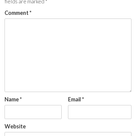
fields are marked
*
Comment
*
Name
*
Email
*
Website