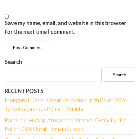
Save my name, email, and website in this browser
for the next time I comment.
Search
Search
RECENT POSTS
Mengenal Dasar-Dasar Permainan Irish Poker 2026
Terpercaya untuk Pemain Pemula
Panduan Lengkap Aturan dan Strategi Bermain Irish
Poker 2026 Untuk Pemain Sukses