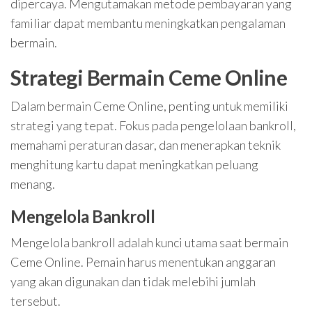
dipercaya. Mengutamakan metode pembayaran yang
familiar dapat membantu meningkatkan pengalaman
bermain.
Strategi Bermain Ceme Online
Dalam bermain Ceme Online, penting untuk memiliki
strategi yang tepat. Fokus pada pengelolaan bankroll,
memahami peraturan dasar, dan menerapkan teknik
menghitung kartu dapat meningkatkan peluang
menang.
Mengelola Bankroll
Mengelola bankroll adalah kunci utama saat bermain
Ceme Online. Pemain harus menentukan anggaran
yang akan digunakan dan tidak melebihi jumlah
tersebut.