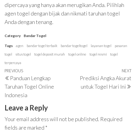
dipercaya yang hanya akan merugikan Anda. Pilihlah
agen togel dengan bijak dan nikmati taruhan togel
Anda dengan tenang.
Category
Bandar Togel
Tags
agen
bandar togel terbaik
bandar togeltogel
layanan togel
pasaran
togel
situs togel
togel deposit murah
togel online
togel resmi
togel
terpercaya
Post
Previous
PREVIOUS
NEXT
N
Panduan Lengkap
Prediksi Angka Akurat
navigation
Post
P
Taruhan Togel Online
untuk Togel Hari Ini
Indonesia
Leave a Reply
Your email address will not be published.
Required
fields are marked
*