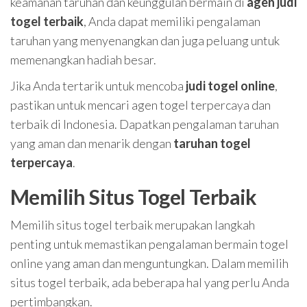
keamanan taruhan dan keunggulan bermain di
agen judi
togel terbaik
, Anda dapat memiliki pengalaman
taruhan yang menyenangkan dan juga peluang untuk
memenangkan hadiah besar.
Jika Anda tertarik untuk mencoba
judi togel online
,
pastikan untuk mencari agen togel terpercaya dan
terbaik di Indonesia. Dapatkan pengalaman taruhan
yang aman dan menarik dengan
taruhan togel
terpercaya
.
Memilih Situs Togel Terbaik
Memilih situs togel terbaik merupakan langkah
penting untuk memastikan pengalaman bermain togel
online yang aman dan menguntungkan. Dalam memilih
situs togel terbaik, ada beberapa hal yang perlu Anda
pertimbangkan.