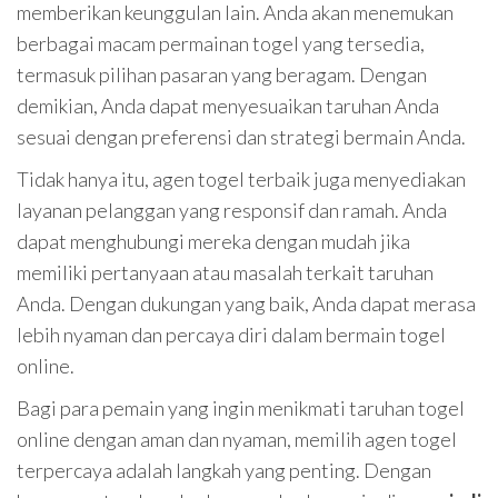
memberikan keunggulan lain. Anda akan menemukan
berbagai macam permainan togel yang tersedia,
termasuk pilihan pasaran yang beragam. Dengan
demikian, Anda dapat menyesuaikan taruhan Anda
sesuai dengan preferensi dan strategi bermain Anda.
Tidak hanya itu, agen togel terbaik juga menyediakan
layanan pelanggan yang responsif dan ramah. Anda
dapat menghubungi mereka dengan mudah jika
memiliki pertanyaan atau masalah terkait taruhan
Anda. Dengan dukungan yang baik, Anda dapat merasa
lebih nyaman dan percaya diri dalam bermain togel
online.
Bagi para pemain yang ingin menikmati taruhan togel
online dengan aman dan nyaman, memilih agen togel
terpercaya adalah langkah yang penting. Dengan