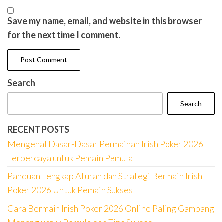
Save my name, email, and website in this browser
for the next time I comment.
Search
Search
RECENT POSTS
Mengenal Dasar-Dasar Permainan Irish Poker 2026
Terpercaya untuk Pemain Pemula
Panduan Lengkap Aturan dan Strategi Bermain Irish
Poker 2026 Untuk Pemain Sukses
Cara Bermain Irish Poker 2026 Online Paling Gampang