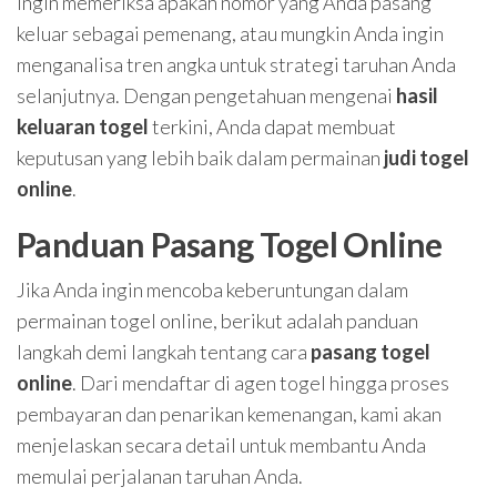
ingin memeriksa apakah nomor yang Anda pasang
keluar sebagai pemenang, atau mungkin Anda ingin
menganalisa tren angka untuk strategi taruhan Anda
selanjutnya. Dengan pengetahuan mengenai
hasil
keluaran togel
terkini, Anda dapat membuat
keputusan yang lebih baik dalam permainan
judi togel
online
.
Panduan Pasang Togel Online
Jika Anda ingin mencoba keberuntungan dalam
permainan togel online, berikut adalah panduan
langkah demi langkah tentang cara
pasang togel
online
. Dari mendaftar di agen togel hingga proses
pembayaran dan penarikan kemenangan, kami akan
menjelaskan secara detail untuk membantu Anda
memulai perjalanan taruhan Anda.