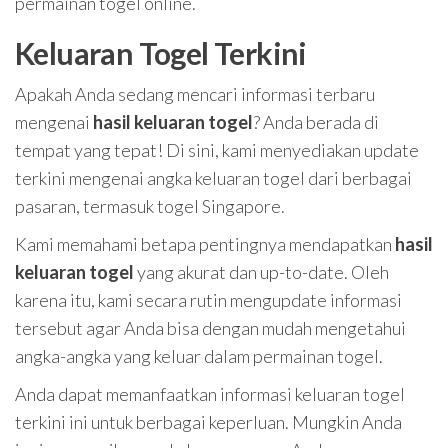
permainan togel online.
Keluaran Togel Terkini
Apakah Anda sedang mencari informasi terbaru
mengenai
hasil keluaran togel
? Anda berada di
tempat yang tepat! Di sini, kami menyediakan update
terkini mengenai angka keluaran togel dari berbagai
pasaran, termasuk togel Singapore.
Kami memahami betapa pentingnya mendapatkan
hasil
keluaran togel
yang akurat dan up-to-date. Oleh
karena itu, kami secara rutin mengupdate informasi
tersebut agar Anda bisa dengan mudah mengetahui
angka-angka yang keluar dalam permainan togel.
Anda dapat memanfaatkan informasi keluaran togel
terkini ini untuk berbagai keperluan. Mungkin Anda