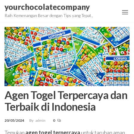
Skip
yourchocolatecompany
to
Raih Kemenangan Besar dengan Tips yang Tepat.,
the
content
Agen Togel Terpercaya dan
Terbaik di Indonesia
20/05/2024
By
admin
0
Temukan
agen togel terpercaya
untuk taruhan aman.