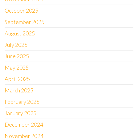
October 2025
September 2025
August 2025
July 2025
June 2025
May 2025
April 2025
March 2025
February 2025
January 2025
December 2024
November 2024