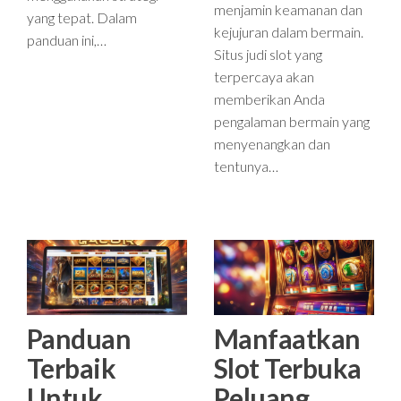
menjamin keamanan dan
yang tepat. Dalam
kejujuran dalam bermain.
panduan ini,…
Situs judi slot yang
terpercaya akan
memberikan Anda
pengalaman bermain yang
menyenangkan dan
tentunya…
Panduan
Manfaatkan
Terbaik
Slot Terbuka
Untuk
Peluang