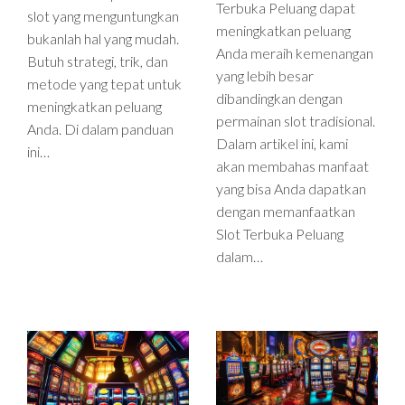
Terbuka Peluang dapat
slot yang menguntungkan
meningkatkan peluang
bukanlah hal yang mudah.
Anda meraih kemenangan
Butuh strategi, trik, dan
yang lebih besar
metode yang tepat untuk
dibandingkan dengan
meningkatkan peluang
permainan slot tradisional.
Anda. Di dalam panduan
Dalam artikel ini, kami
ini…
akan membahas manfaat
yang bisa Anda dapatkan
dengan memanfaatkan
Slot Terbuka Peluang
dalam…