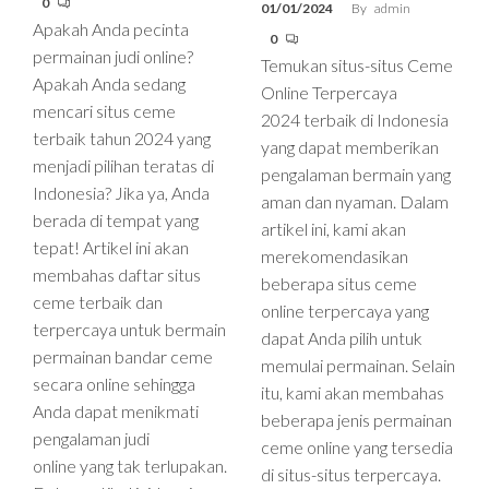
0
01/01/2024
By
admin
Apakah Anda pecinta
0
permainan judi online?
Temukan situs-situs Ceme
Apakah Anda sedang
Online Terpercaya
mencari situs ceme
2024 terbaik di Indonesia
terbaik tahun 2024 yang
yang dapat memberikan
menjadi pilihan teratas di
pengalaman bermain yang
Indonesia? Jika ya, Anda
aman dan nyaman. Dalam
berada di tempat yang
artikel ini, kami akan
tepat! Artikel ini akan
merekomendasikan
membahas daftar situs
beberapa situs ceme
ceme terbaik dan
online terpercaya yang
terpercaya untuk bermain
dapat Anda pilih untuk
permainan bandar ceme
memulai permainan. Selain
secara online sehingga
itu, kami akan membahas
Anda dapat menikmati
beberapa jenis permainan
pengalaman judi
ceme online yang tersedia
online yang tak terlupakan.
di situs-situs terpercaya.