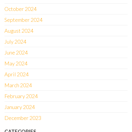
October 2024
September 2024
August 2024
July 2024
June 2024
May 2024
April 2024
March 2024
February 2024
January 2024
December 2023
CATEGORIES