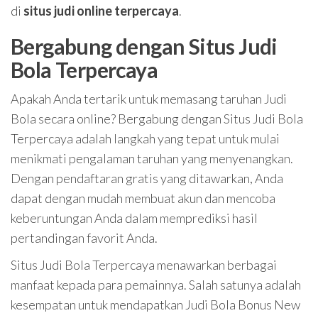
di
situs judi online terpercaya
.
Bergabung dengan Situs Judi
Bola Terpercaya
Apakah Anda tertarik untuk memasang taruhan Judi
Bola secara online? Bergabung dengan Situs Judi Bola
Terpercaya adalah langkah yang tepat untuk mulai
menikmati pengalaman taruhan yang menyenangkan.
Dengan pendaftaran gratis yang ditawarkan, Anda
dapat dengan mudah membuat akun dan mencoba
keberuntungan Anda dalam memprediksi hasil
pertandingan favorit Anda.
Situs Judi Bola Terpercaya menawarkan berbagai
manfaat kepada para pemainnya. Salah satunya adalah
kesempatan untuk mendapatkan Judi Bola Bonus New