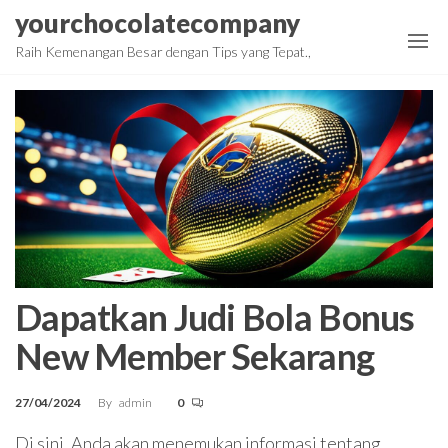
Skip
yourchocolatecompany
to
Raih Kemenangan Besar dengan Tips yang Tepat.,
the
content
Dapatkan Judi Bola Bonus
New Member Sekarang
27/04/2024
By
admin
0
Di sini, Anda akan menemukan informasi tentang