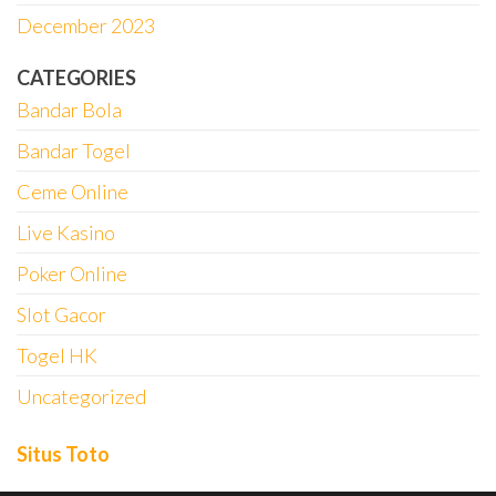
December 2023
CATEGORIES
Bandar Bola
Bandar Togel
Ceme Online
Live Kasino
Poker Online
Slot Gacor
Togel HK
Uncategorized
Situs Toto