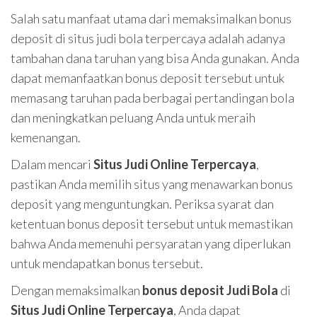
Salah satu manfaat utama dari memaksimalkan bonus
deposit di situs judi bola terpercaya adalah adanya
tambahan dana taruhan yang bisa Anda gunakan. Anda
dapat memanfaatkan bonus deposit tersebut untuk
memasang taruhan pada berbagai pertandingan bola
dan meningkatkan peluang Anda untuk meraih
kemenangan.
Dalam mencari
Situs Judi Online Terpercaya
,
pastikan Anda memilih situs yang menawarkan bonus
deposit yang menguntungkan. Periksa syarat dan
ketentuan bonus deposit tersebut untuk memastikan
bahwa Anda memenuhi persyaratan yang diperlukan
untuk mendapatkan bonus tersebut.
Dengan memaksimalkan
bonus deposit Judi Bola
di
Situs Judi Online Terpercaya
, Anda dapat