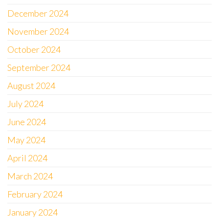
December 2024
November 2024
October 2024
September 2024
August 2024
July 2024
June 2024
May 2024
April 2024
March 2024
February 2024
January 2024