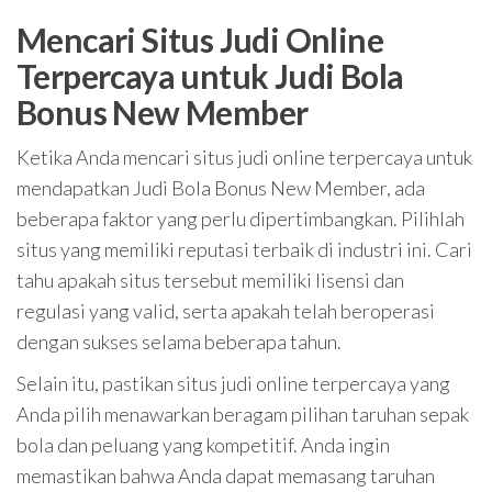
Mencari Situs Judi Online
Terpercaya untuk Judi Bola
Bonus New Member
Ketika Anda mencari situs judi online terpercaya untuk
mendapatkan Judi Bola Bonus New Member, ada
beberapa faktor yang perlu dipertimbangkan. Pilihlah
situs yang memiliki reputasi terbaik di industri ini. Cari
tahu apakah situs tersebut memiliki lisensi dan
regulasi yang valid, serta apakah telah beroperasi
dengan sukses selama beberapa tahun.
Selain itu, pastikan situs judi online terpercaya yang
Anda pilih menawarkan beragam pilihan taruhan sepak
bola dan peluang yang kompetitif. Anda ingin
memastikan bahwa Anda dapat memasang taruhan