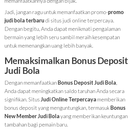
memanfaatkannya dengan bijak.
Jadi, jangan ragu untuk memanfaatkan promo-
promo
judi bola terbaru
di situs judi online terpercaya.
Dengan begitu, Anda dapat menikmati pengalaman
bermain yang lebih seru sambil meraih kesempatan
untuk memenangkan uang lebih banyak.
Memaksimalkan Bonus Deposit
Judi Bola
Dengan memanfaatkan
Bonus Deposit Judi Bola
,
Anda dapat meningkatkan saldo taruhan Anda secara
signifikan. Situs
Judi Online Terpercaya
memberikan
bonus deposit yang menguntungkan, termasuk
Bonus
New Member Judi Bola
yang memberikan keuntungan
tambahan bagi pemain baru.