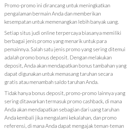
Promo-promo ini dirancang untuk meningkatkan
pengalaman bermain Anda dan memberikan
kesempatan untuk memenangkan lebih banyak uang.
Setiap situs judi online terpercaya biasanya memiliki
berbagai jenis promo yang menarik untuk para
pemainnya. Salah satu jenis promo yang sering ditemui
adalah promo bonus deposit. Dengan melakukan
deposit, Anda akan mendapatkan bonus tambahan yang
dapat digunakan untuk memasang taruhan secara
gratis atau menambah saldo taruhan Anda.
Tidak hanya bonus deposit, promo-promo lainnya yang
sering ditawarkan termasuk promo cashback, di mana
Anda akan mendapatkan sebagian dari uang taruhan
Anda kembali jika mengalami kekalahan, dan promo
referensi, di mana Anda dapat mengajak teman-teman