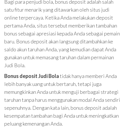
Bagi para penjudi bola, bonus deposit adalah salah
satu fitur menarik yang ditawarkan oleh situs judi
online terpercaya. Ketika Anda melakukan deposit
pertama Anda, situs tersebut memberikan tambahan
bonus sebagai apresiasi kepada Anda sebagai pemain
baru. Bonus deposit akan langsung ditambahkan ke
saldo akun taruhan Anda, yang kemudian dapat Anda
gunakan untuk memasang taruhan dalam permainan
Judi Bola.
Bonus deposit Judi Bola
tidak hanya memberi Anda
lebih banyak uang untuk bertaruh, tetapi juga
memungkinkan Anda untuk menguji berbagai strategi
taruhan tanpa harus menggunakan modal Anda sendiri
sepenuhnya. Dengan kata lain, bonus deposit adalah
kesempatan tambahan bagi Anda untuk meningkatkan
peluang kemenangan Anda.