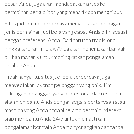
besar, Anda juga akan mendapatkan akses ke
permainan berkualitas yang menarik dan menghibur.
Situs judi online terpercaya menyediakan berbagai
jenis permainan judi bola yang dapat Anda pilih sesuai
dengan preferensi Anda. Dari taruhan tradisional
hingga taruhan in-play, Anda akan menemukan banyak
pilihan menarik untuk meningkatkan pengalaman
taruhan Anda.
Tidak hanya itu, situs judi bola terpercaya juga
menyediakan layanan pelanggan yang baik. Tim
dukungan pelanggan yang profesional dan responsif
akan membantu Anda dengan segala pertanyaan atau
masalah yang Anda hadapi selama bermain. Mereka
siap membantu Anda 24/7 untuk memastikan
pengalaman bermain Anda menyenangkan dan tanpa