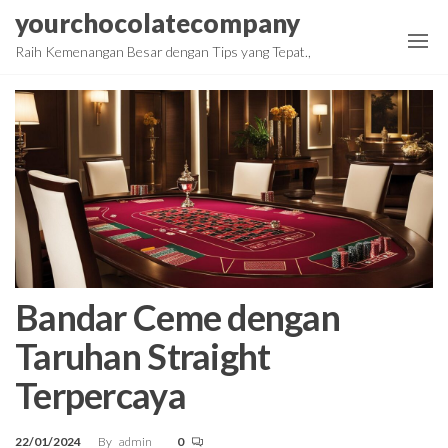
Skip
yourchocolatecompany
to
Raih Kemenangan Besar dengan Tips yang Tepat.,
the
content
Bandar Ceme dengan
Taruhan Straight
Terpercaya
22/01/2024
By
admin
0