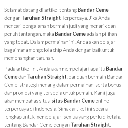
Selamat datang di artikel tentang
Bandar Ceme
dengan
Taruhan Straight
Terpercaya. Jika Anda
mencari pengalaman bermain judi yang menarik dan
penuh tantangan, maka
Bandar Ceme
adalah pilihan
yang tepat. Dalam permainan ini, Anda akan belajar
bagaimana mengelola chip Anda dengan baik untuk
memenangkan taruhan.
Pada artikel ini, Anda akan mempelajari apa itu
Bandar
Ceme
dan
Taruhan Straight
, panduan bermain Bandar
Ceme, strategi menang dalam permainan, serta bonus
dan promosi yang tersedia untuk pemain. Kami juga
akan membahas situs-
situs Bandar Ceme
online
terpercaya di Indonesia. Simak artikel ini secara
lengkap untuk mempelajari semua yang perlu diketahui
tentang Bandar Ceme dengan
Taruhan Straight
.