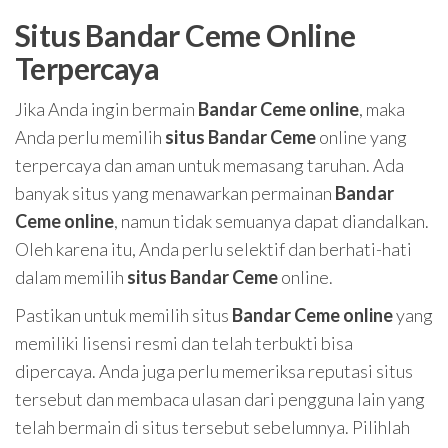
Situs Bandar Ceme Online
Terpercaya
Jika Anda ingin bermain
Bandar Ceme online
, maka
Anda perlu memilih
situs Bandar Ceme
online yang
terpercaya dan aman untuk memasang taruhan. Ada
banyak situs yang menawarkan permainan
Bandar
Ceme online
, namun tidak semuanya dapat diandalkan.
Oleh karena itu, Anda perlu selektif dan berhati-hati
dalam memilih
situs Bandar Ceme
online.
Pastikan untuk memilih situs
Bandar Ceme online
yang
memiliki lisensi resmi dan telah terbukti bisa
dipercaya. Anda juga perlu memeriksa reputasi situs
tersebut dan membaca ulasan dari pengguna lain yang
telah bermain di situs tersebut sebelumnya. Pilihlah