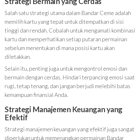
Strategi Bermain yang Cerdas
Salah satu strategi utama dalam Bandar Ceme adalah
memilih kartu yang tepat untuk ditempatkan di sisi
tinggi dan rendah. Cobalah untuk mengamati kombinasi
kartu dan memperhatikan setiap putaran permainan
sebelum menentukan di mana posisi kartu akan
diletakkan.
Selain itu, penting juga untuk mengontrol emosi dan
bermain dengan cerdas. Hindari terpancing emosi saat
rugi, tetap tenang, dan jangan berjudi melebihi batas
kemampuan finansial Anda.
Strategi Manajemen Keuangan yang
Efektif
Strategi manajemen keuangan yang efektif juga sangat
diperlukan untuk memenangkan permainan Bandar