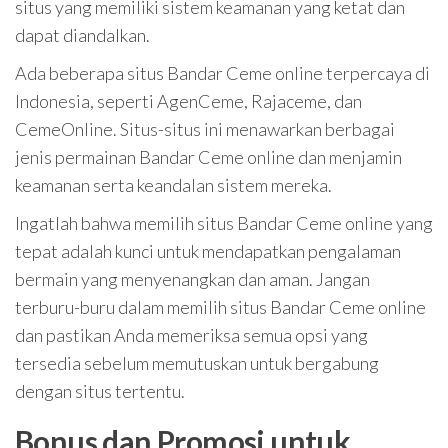
situs yang memiliki sistem keamanan yang ketat dan
dapat diandalkan.
Ada beberapa situs Bandar Ceme online terpercaya di
Indonesia, seperti AgenCeme, Rajaceme, dan
CemeOnline. Situs-situs ini menawarkan berbagai
jenis permainan Bandar Ceme online dan menjamin
keamanan serta keandalan sistem mereka.
Ingatlah bahwa memilih situs Bandar Ceme online yang
tepat adalah kunci untuk mendapatkan pengalaman
bermain yang menyenangkan dan aman. Jangan
terburu-buru dalam memilih situs Bandar Ceme online
dan pastikan Anda memeriksa semua opsi yang
tersedia sebelum memutuskan untuk bergabung
dengan situs tertentu.
Bonus dan Promosi untuk