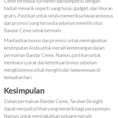
Ceme termasuk turnamen dan kompetisi dengan
hadiah menarik seperti uang tunai, gadget, dan liburan
gratis. Pastikan untuk selalu memeriksa tawaran bonus
dan promosi yang tersedia sebelum memilih situs
Bandar Ceme untuk bermain.
Manfaatkan bonus dan promosi untuk meningkatkan
kesempatan Anda untuk meraih kemenangan dalam
permainan Bandar Ceme. Namun, pastikan untuk
membaca syarat dan ketentuan bonus sebelum
mengklaimnya untuk menghindari kekecewaan di
kemudian hari.
Kesimpulan
Dalam permainan Bandar Ceme, Taruhan Straight
dapat menjadi pilihan yang menarik bagi para pemain.
Namun, untuk meningkatkan peluang meraih