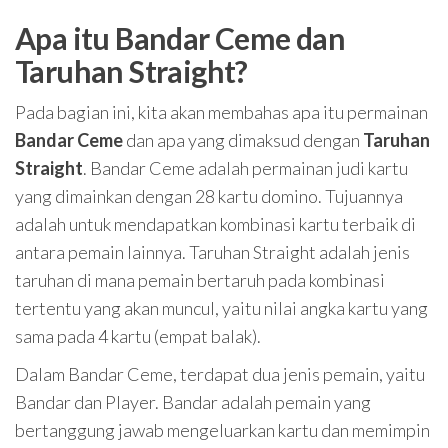
Apa itu Bandar Ceme dan
Taruhan Straight?
Pada bagian ini, kita akan membahas apa itu permainan
Bandar Ceme
dan apa yang dimaksud dengan
Taruhan
Straight
. Bandar Ceme adalah permainan judi kartu
yang dimainkan dengan 28 kartu domino. Tujuannya
adalah untuk mendapatkan kombinasi kartu terbaik di
antara pemain lainnya. Taruhan Straight adalah jenis
taruhan di mana pemain bertaruh pada kombinasi
tertentu yang akan muncul, yaitu nilai angka kartu yang
sama pada 4 kartu (empat balak).
Dalam Bandar Ceme, terdapat dua jenis pemain, yaitu
Bandar dan Player. Bandar adalah pemain yang
bertanggung jawab mengeluarkan kartu dan memimpin