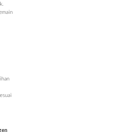
k.
pemain
lihan
esuai
gen