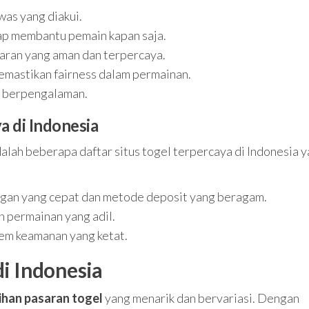
was yang diakui.
ap membantu pemain kapan saja.
ran yang aman dan terpercaya.
emastikan fairness dalam permainan.
ah berpengalaman.
a di Indonesia
alah beberapa daftar situs togel terpercaya di Indonesia 
nggan yang cepat dan metode deposit yang beragam.
 permainan yang adil.
stem keamanan yang ketat.
di Indonesia
lihan pasaran togel
yang menarik dan bervariasi. Dengan