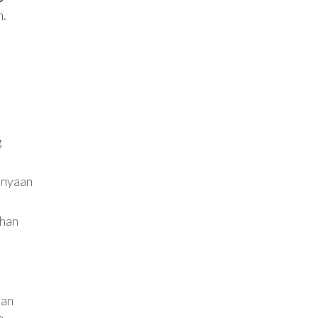
n.
g
anyaan
ihan
dan