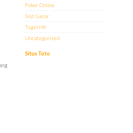
Poker Online
Slot Gacor
Togel HK
Uncategorized
Situs Toto
yang