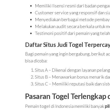
Memiliki lisensi resmi dari badan penga
Customer service yang responsif dan si
Menyediakan berbagai metode pembaya
Melakukan audit secara berkala untuk m
Testimoni positif dari pemain yang tel
Daftar Situs Judi Togel Terpercay
Bagi pemain yang ingin bergabung, berikut ad
bisa dicoba:
Situs A – Dikenal dengan layanan pela
Situs B – Menawarkan bonus menarik dan
Situs C – Memiliki reputasi baik dan si
Pasaran Togel Terlengkap 
Pemain togel di Indonesia memiliki banyak
pi