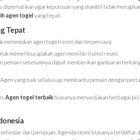
lu diperhatikan agar keputusan yang diambil tidak merugika
ih agen togel
yang tepat.
g Tepat
uk menemukan agen togel resmi dan terpercaya:
ntuk memeriksa apakah agen memiliki lisensi resmi.
man pemain sebelumnya dapat memberikan gambaran tentan
 Agen yang baik selalu siap membantu pemain dengan pert
an.
Agen togel terbaik
biasanya menyediakan berbagai pil
donesia
terhindar dari penipuan. Agenda resmi biasanya terdaftar 