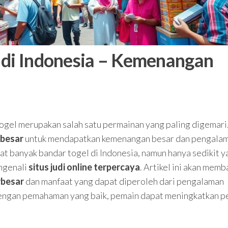
 di Indonesia – Kemenangan
togel merupakan salah satu permainan yang paling digemari
rbesar
untuk mendapatkan kemenangan besar dan pengala
at banyak bandar togel di Indonesia, namun hanya sedikit y
ngenali
situs judi online terpercaya
. Artikel ini akan mem
rbesar
dan manfaat yang dapat diperoleh dari pengalaman
Dengan pemahaman yang baik, pemain dapat meningkatkan p