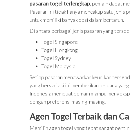
pasaran togel terlengkap
, pemain dapat me
Pasaran ini tidak hanya mencakup satu jenis
untuk memiliki banyak opsi dalam bertaruh.
Di antara berbagai jenis pasaran yang tersed
Togel Singapore
Togel Hongkong
Togel Sydney
Togel Malaysia
Setiap pasaran menawarkan keunikan tersendir
yang bervariasi ini memberikan peluang yang
Indonesia membuat pemain mampu mengeksplor
dengan preferensi masing-masing.
Agen Togel Terbaik dan C
Memilih agen togel yang tepat sangat penti