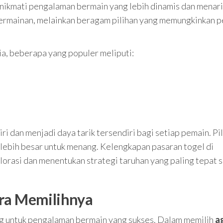
nikmati pengalaman bermain yang lebih dinamis dan menari
 permainan, melainkan beragam pilihan yang memungkinkan 
ia, beberapa yang populer meliputi:
i dan menjadi daya tarik tersendiri bagi setiap pemain. Pi
 lebih besar untuk menang. Kelengkapan pasaran togel di
asi dan menentukan strategi taruhan yang paling tepat s
ara Memilihnya
ng untuk pengalaman bermain yang sukses. Dalam memilih
a