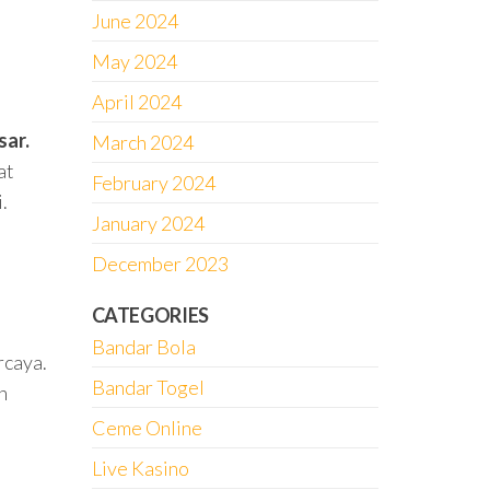
June 2024
May 2024
April 2024
sar.
March 2024
at
February 2024
.
January 2024
December 2023
CATEGORIES
Bandar Bola
rcaya.
Bandar Togel
n
Ceme Online
Live Kasino