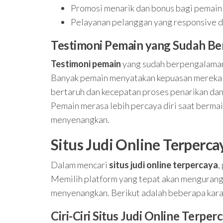
Promosi menarik dan bonus bagi pemain 
Pelayanan pelanggan yang responsive d
Testimoni Pemain yang Sudah B
Testimoni pemain
yang sudah berpengalaman 
Banyak pemain menyatakan kepuasan mereka 
bertaruh dan kecepatan proses penarikan dana
Pemain merasa lebih percaya diri saat berma
menyenangkan.
Situs Judi Online Terperca
Dalam mencari
situs judi online terpercaya
,
Memilih platform yang tepat akan mengurang
menyenangkan. Berikut adalah beberapa karak
Ciri-Ciri Situs Judi Online Terper