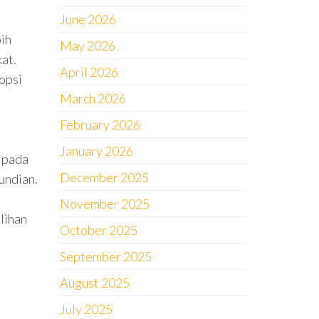
June 2026
bih
May 2026
at.
April 2026
opsi
March 2026
February 2026
January 2026
 pada
December 2025
undian.
November 2025
lihan
October 2025
September 2025
August 2025
July 2025