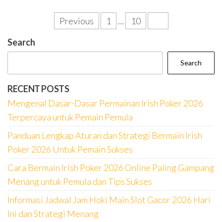
Posts
Previous
1
…
10
11
pagination
Search
Search
RECENT POSTS
Mengenal Dasar-Dasar Permainan Irish Poker 2026
Terpercaya untuk Pemain Pemula
Panduan Lengkap Aturan dan Strategi Bermain Irish
Poker 2026 Untuk Pemain Sukses
Cara Bermain Irish Poker 2026 Online Paling Gampang
Menang untuk Pemula dan Tips Sukses
Informasi Jadwal Jam Hoki Main Slot Gacor 2026 Hari
Ini dan Strategi Menang