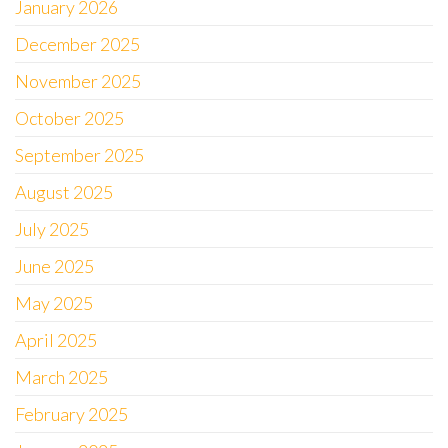
January 2026
December 2025
November 2025
October 2025
September 2025
August 2025
July 2025
June 2025
May 2025
April 2025
March 2025
February 2025