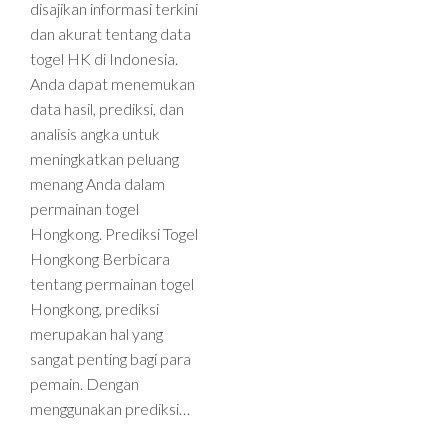
disajikan informasi terkini
dan akurat tentang data
togel HK di Indonesia.
Anda dapat menemukan
data hasil, prediksi, dan
analisis angka untuk
meningkatkan peluang
menang Anda dalam
permainan togel
Hongkong. Prediksi Togel
Hongkong Berbicara
tentang permainan togel
Hongkong, prediksi
merupakan hal yang
sangat penting bagi para
pemain. Dengan
menggunakan prediksi…