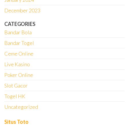
December 2023
CATEGORIES
Bandar Bola
Bandar Togel
Ceme Online
Live Kasino
Poker Online
Slot Gacor
Togel HK
Uncategorized
Situs Toto