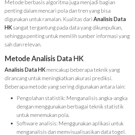
Metode berbasis algoritma juga menjadi bagian
penting dalam mencari pola dan tren yang bisa
digunakan untuk ramalan. Kualitas dari
Analisis Data
HK
sangat tergantung pada data yang dikumpulkan,
sehingga penting untuk memilih sumber informasi yang
sah dan relevan.
Metode Analisis Data HK
Analisis Data HK
mencakup beberapa teknik yang
dirancang untuk meningkatkan akurasi prediksi.
Beberapa metode yang sering digunakan antara lain:
Pengolahan statistik: Menganalisis angka-angka
dengan menggunakan berbagai teknik statistik
untuk menemukan pola.
Software analisis: Menggunakan aplikasi untuk
menganalisis dan memvisualisasikan data togel.