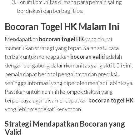
Forum komunitas di mana para pemain saling
berdiskusi dan berbagi tips.
Bocoran Togel HK Malam Ini
Mendapatkan
bocoran togel HK
yang akurat
memerlukan strategi yang tepat. Salah satu cara
terbaik untuk mendapatkan
bocoran valid
adalah
dengan bergabung dalam komunitas yang aktif. Di sini,
pemain dapat berbagi pengalaman dan prediksi,
sehingga informasi yang diperoleh menjadi lebih kaya.
Pastikan untuk memilih kelompok diskusi yang
terpercaya agar bisa mendapatkan
bocoran togel HK
yang lebih mendekati kenyataan.
Strategi Mendapatkan Bocoran yang
Valid