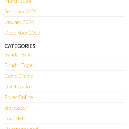
March 2024
February 2024
January 2024
December 2023
CATEGORIES
Bandar Bola
Bandar Togel
Ceme Online
Live Kasino
Poker Online
Slot Gacor
Togel HK