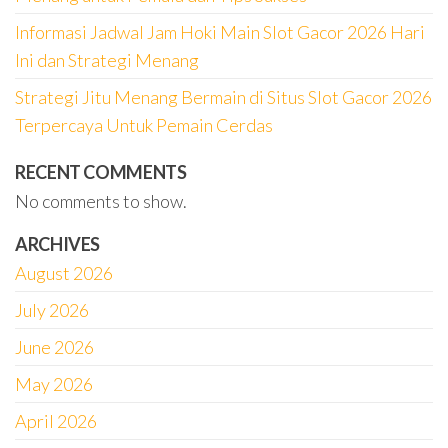
Informasi Jadwal Jam Hoki Main Slot Gacor 2026 Hari
Ini dan Strategi Menang
Strategi Jitu Menang Bermain di Situs Slot Gacor 2026
Terpercaya Untuk Pemain Cerdas
RECENT COMMENTS
No comments to show.
ARCHIVES
August 2026
July 2026
June 2026
May 2026
April 2026