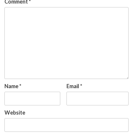
Comment
*
Name
*
Email
*
Website