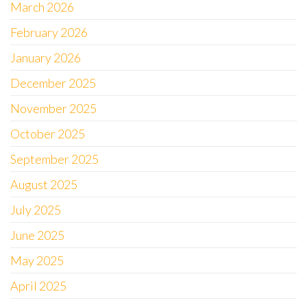
March 2026
February 2026
January 2026
December 2025
November 2025
October 2025
September 2025
August 2025
July 2025
June 2025
May 2025
April 2025