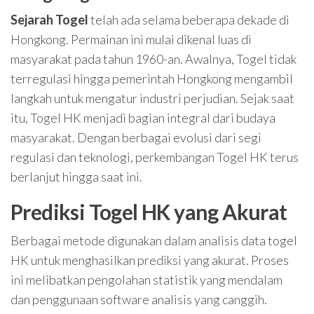
Sejarah Togel
telah ada selama beberapa dekade di
Hongkong. Permainan ini mulai dikenal luas di
masyarakat pada tahun 1960-an. Awalnya, Togel tidak
terregulasi hingga pemerintah Hongkong mengambil
langkah untuk mengatur industri perjudian. Sejak saat
itu, Togel HK menjadi bagian integral dari budaya
masyarakat. Dengan berbagai evolusi dari segi
regulasi dan teknologi, perkembangan Togel HK terus
berlanjut hingga saat ini.
Prediksi Togel HK yang Akurat
Berbagai metode digunakan dalam analisis data togel
HK untuk menghasilkan prediksi yang akurat. Proses
ini melibatkan pengolahan statistik yang mendalam
dan penggunaan software analisis yang canggih.