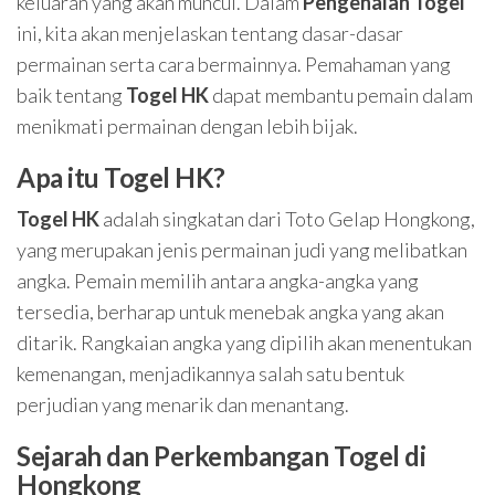
keluaran yang akan muncul. Dalam
Pengenalan Togel
ini, kita akan menjelaskan tentang dasar-dasar
permainan serta cara bermainnya. Pemahaman yang
baik tentang
Togel HK
dapat membantu pemain dalam
menikmati permainan dengan lebih bijak.
Apa itu Togel HK?
Togel HK
adalah singkatan dari Toto Gelap Hongkong,
yang merupakan jenis permainan judi yang melibatkan
angka. Pemain memilih antara angka-angka yang
tersedia, berharap untuk menebak angka yang akan
ditarik. Rangkaian angka yang dipilih akan menentukan
kemenangan, menjadikannya salah satu bentuk
perjudian yang menarik dan menantang.
Sejarah dan Perkembangan Togel di
Hongkong