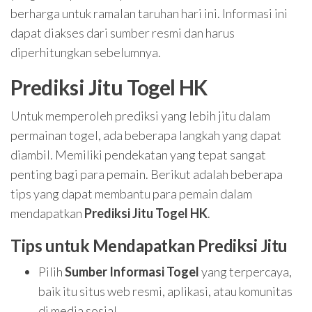
berharga untuk ramalan taruhan hari ini. Informasi ini
dapat diakses dari sumber resmi dan harus
diperhitungkan sebelumnya.
Prediksi Jitu Togel HK
Untuk memperoleh prediksi yang lebih jitu dalam
permainan togel, ada beberapa langkah yang dapat
diambil. Memiliki pendekatan yang tepat sangat
penting bagi para pemain. Berikut adalah beberapa
tips yang dapat membantu para pemain dalam
mendapatkan
Prediksi Jitu Togel HK
.
Tips untuk Mendapatkan Prediksi Jitu
Pilih
Sumber Informasi Togel
yang terpercaya,
baik itu situs web resmi, aplikasi, atau komunitas
di media sosial.