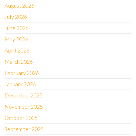
August 2026
July 2026
June 2026
May 2026
April 2026
March 2026
February 2026
January 2026
December 2025
November 2025
October 2025
September 2025