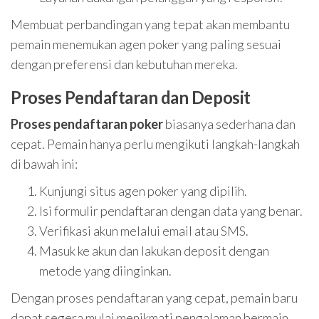
Membuat perbandingan yang tepat akan membantu
pemain menemukan agen poker yang paling sesuai
dengan preferensi dan kebutuhan mereka.
Proses Pendaftaran dan Deposit
Proses pendaftaran poker
biasanya sederhana dan
cepat. Pemain hanya perlu mengikuti langkah-langkah
di bawah ini:
Kunjungi situs agen poker yang dipilih.
Isi formulir pendaftaran dengan data yang benar.
Verifikasi akun melalui email atau SMS.
Masuk ke akun dan lakukan deposit dengan
metode yang diinginkan.
Dengan proses pendaftaran yang cepat, pemain baru
dapat segera mulai menikmati pengalaman bermain