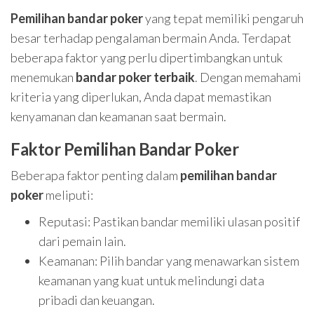
Pemilihan bandar poker
yang tepat memiliki pengaruh
besar terhadap pengalaman bermain Anda. Terdapat
beberapa faktor yang perlu dipertimbangkan untuk
menemukan
bandar poker terbaik
. Dengan memahami
kriteria yang diperlukan, Anda dapat memastikan
kenyamanan dan keamanan saat bermain.
Faktor Pemilihan Bandar Poker
Beberapa faktor penting dalam
pemilihan bandar
poker
meliputi:
Reputasi: Pastikan bandar memiliki ulasan positif
dari pemain lain.
Keamanan: Pilih bandar yang menawarkan sistem
keamanan yang kuat untuk melindungi data
pribadi dan keuangan.