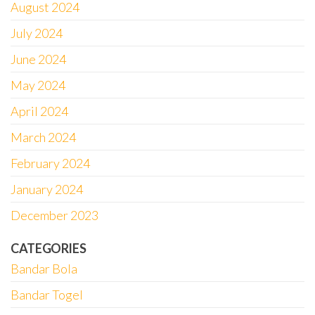
August 2024
July 2024
June 2024
May 2024
April 2024
March 2024
February 2024
January 2024
December 2023
CATEGORIES
Bandar Bola
Bandar Togel