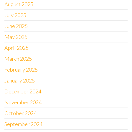
August 2025
July 2025
June 2025
May 2025
April 2025
March 2025
February 2025
January 2025
December 2024
November 2024
October 2024
September 2024