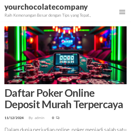
Skip
yourchocolatecompany
to
Raih Kemenangan Besar dengan Tips yang Tepat.,
the
content
Daftar Poker Online
Deposit Murah Terpercaya
11/12/2024
By
admin
0
Dalam dunia perjudian online, poker menjadi salah satu