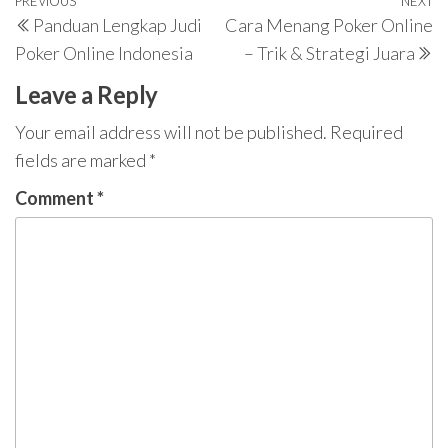
Post
Previous
PREVIOUS
NEXT
N
Panduan Lengkap Judi
Cara Menang Poker Online
navigation
Post
P
Poker Online Indonesia
– Trik & Strategi Juara
Leave a Reply
Your email address will not be published.
Required
fields are marked
*
Comment
*