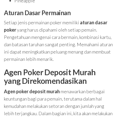
Pineapple
Aturan Dasar Permainan
Setiap jenis permainan poker memiliki
aturan dasar
poker
yang harus dipahami oleh setiap pemain.
Pengetahuan mengenai cara bermain, kombinasi kartu,
dan batasan taruhan sangat penting. Memahami aturan
ini dapat meningkatkan peluang menang dan membuat
permainan lebih menarik.
Agen Poker Deposit Murah
yang Direkomendasikan
Agen poker deposit murah
menawarkan berbagai
keuntungan bagi para pemain, terutama dalam hal
kemudahan melakukan setoran dengan jumlah yang
lebih terjangkau. Dalam bagian ini, kita akan melakukan