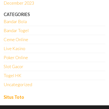
December 2023
CATEGORIES
Bandar Bola
Bandar Togel
Ceme Online
Live Kasino
Poker Online
Slot Gacor
Togel HK
Uncategorized
Situs Toto