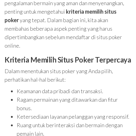
pengalaman bermain yang aman dan menyenangkan,
penting untuk mengetahui
kriteria memilih situs
poker
yang tepat. Dalam bagian ini, kita akan
membahas beberapa aspek penting yang harus
dipertimbangkan sebelum mendaftar di situs poker
online.
Kriteria Memilih Situs Poker Terpercaya
Dalam menentukan situs poker yang Anda pilih,
perhatikan hal-hal berikut:
Keamanan data pribadi dan transaksi.
Ragam permainan yang ditawarkan dan fitur
bonus.
Ketersediaan layanan pelanggan yang responsif.
Ruang untuk berinteraksi dan bermain dengan
pemain lain.