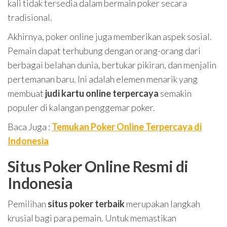
kali tidak tersedia dalam bermain poker secara
tradisional.
Akhirnya, poker online juga memberikan aspek sosial.
Pemain dapat terhubung dengan orang-orang dari
berbagai belahan dunia, bertukar pikiran, dan menjalin
pertemanan baru. Ini adalah elemen menarik yang
membuat
judi kartu online terpercaya
semakin
populer di kalangan penggemar poker.
Baca Juga :
Temukan Poker Online Terpercaya di
Indonesia
Situs Poker Online Resmi di
Indonesia
Pemilihan
situs poker terbaik
merupakan langkah
krusial bagi para pemain. Untuk memastikan