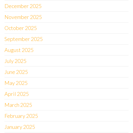
December 2025
November 2025
October 2025
September 2025
August 2025
July 2025
June 2025
May 2025
April 2025
March 2025
February 2025
January 2025