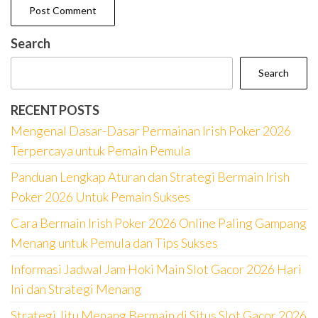
Search
Search
RECENT POSTS
Mengenal Dasar-Dasar Permainan Irish Poker 2026
Terpercaya untuk Pemain Pemula
Panduan Lengkap Aturan dan Strategi Bermain Irish
Poker 2026 Untuk Pemain Sukses
Cara Bermain Irish Poker 2026 Online Paling Gampang
Menang untuk Pemula dan Tips Sukses
Informasi Jadwal Jam Hoki Main Slot Gacor 2026 Hari
Ini dan Strategi Menang
Strategi Jitu Menang Bermain di Situs Slot Gacor 2026