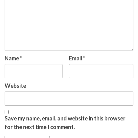
Name
*
Email
*
Website
Save my name, email, and website in this browser
for the next time I comment.