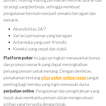
pemain. Masing-masing permainan memiliki aturan dan
strategi yang berbeda, sehingga membuat
pengalaman bermain menjadi semakin beragam dan
menarik.
Aksesibilitas 24/7
Variasi permainan yang beragam
Antarmuka yang user-friendly
Koneksi yang cepat dan stabil
Platform poker
ini juga seringkali menawarkan bonus
dan promosi menarik yang dapat meningkatkan
peluang pemain untuk menang. Dengan demikian,
pemahaman tentang
situs poker online resmi
sangat
penting bagi mereka yang ingin memasuki dunia
perjudian online
. Pengalaman dan pengetahuan yang
tepat akan membantu pemain dalam mengevaluasi
pilihan yang tersedia dengan bijak.