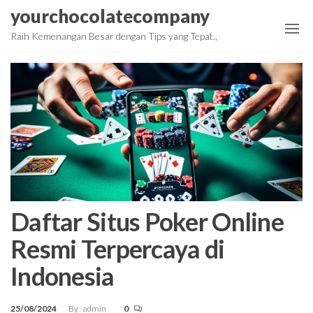
Skip
yourchocolatecompany
to
Raih Kemenangan Besar dengan Tips yang Tepat.,
the
content
Daftar Situs Poker Online
Resmi Terpercaya di
Indonesia
25/08/2024
By
admin
0