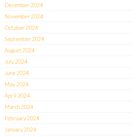
December 2024
November 2024
October 2024
September 2024
August 2024
July 2024
June 2024
May 2024
April 2024
March 2024
February 2024
January 2024