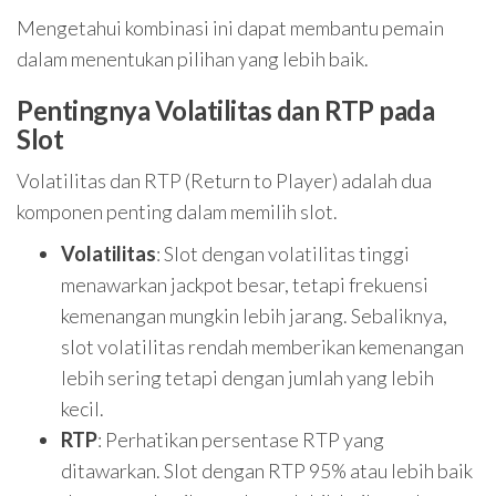
Mengetahui kombinasi ini dapat membantu pemain
dalam menentukan pilihan yang lebih baik.
Pentingnya Volatilitas dan RTP pada
Slot
Volatilitas dan RTP (Return to Player) adalah dua
komponen penting dalam memilih slot.
Volatilitas
: Slot dengan volatilitas tinggi
menawarkan jackpot besar, tetapi frekuensi
kemenangan mungkin lebih jarang. Sebaliknya,
slot volatilitas rendah memberikan kemenangan
lebih sering tetapi dengan jumlah yang lebih
kecil.
RTP
: Perhatikan persentase RTP yang
ditawarkan. Slot dengan RTP 95% atau lebih baik