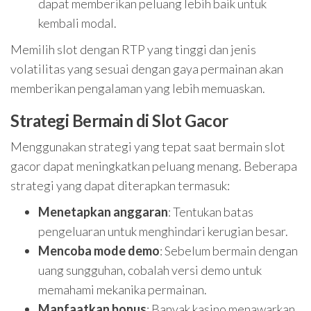
dapat memberikan peluang lebih baik untuk
kembali modal.
Memilih slot dengan RTP yang tinggi dan jenis
volatilitas yang sesuai dengan gaya permainan akan
memberikan pengalaman yang lebih memuaskan.
Strategi Bermain di Slot Gacor
Menggunakan strategi yang tepat saat bermain slot
gacor dapat meningkatkan peluang menang. Beberapa
strategi yang dapat diterapkan termasuk:
Menetapkan anggaran
: Tentukan batas
pengeluaran untuk menghindari kerugian besar.
Mencoba mode demo
: Sebelum bermain dengan
uang sungguhan, cobalah versi demo untuk
memahami mekanika permainan.
Manfaatkan bonus
: Banyak kasino menawarkan