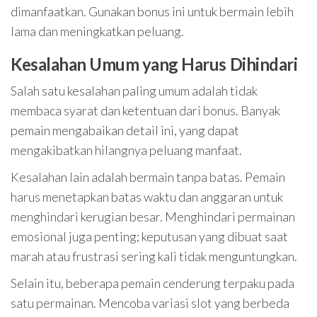
dimanfaatkan. Gunakan bonus ini untuk bermain lebih
lama dan meningkatkan peluang.
Kesalahan Umum yang Harus Dihindari
Salah satu kesalahan paling umum adalah tidak
membaca syarat dan ketentuan dari bonus. Banyak
pemain mengabaikan detail ini, yang dapat
mengakibatkan hilangnya peluang manfaat.
Kesalahan lain adalah bermain tanpa batas. Pemain
harus menetapkan batas waktu dan anggaran untuk
menghindari kerugian besar. Menghindari permainan
emosional juga penting; keputusan yang dibuat saat
marah atau frustrasi sering kali tidak menguntungkan.
Selain itu, beberapa pemain cenderung terpaku pada
satu permainan. Mencoba variasi slot yang berbeda