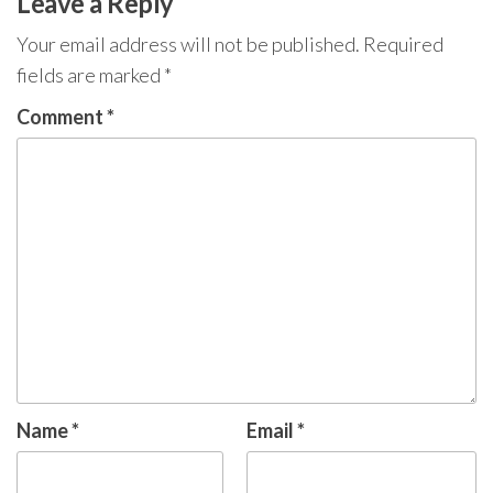
Leave a Reply
Your email address will not be published.
Required
fields are marked
*
Comment
*
Name
*
Email
*