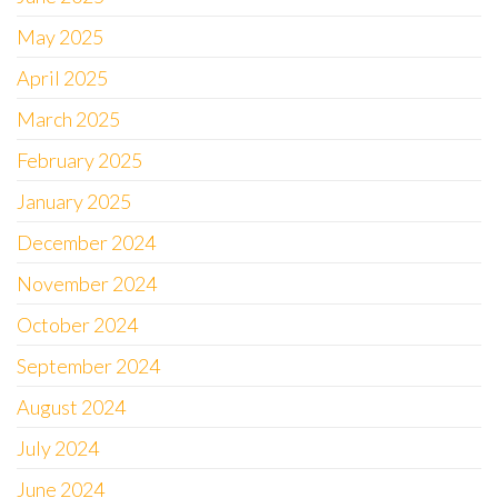
May 2025
April 2025
March 2025
February 2025
January 2025
December 2024
November 2024
October 2024
September 2024
August 2024
July 2024
June 2024