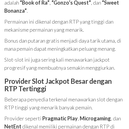
adalah
“Book of Ra”
,
“Gonzo’s Quest”
, dan
“Sweet
Bonanza”
.
Permainan ini dikenal dengan RTP yang tinggi dan
mekanisme permainan yang menarik.
Bonus dan putaran gratis menjadi daya tarik utama, di
mana pemain dapat meningkatkan peluang menang.
Slot-slot ini juga sering kali menawarkan jackpot
progresif yang membuatnya semakin menggiurkan.
Provider Slot Jackpot Besar dengan
RTP Tertinggi
Beberapa penyedia terkenal menawarkan slot dengan
RTP tinggi yang menarik banyak pemain.
Provider seperti
Pragmatic Play
,
Microgaming
, dan
NetEnt
dikenal memiliki permainan dengan RTP di