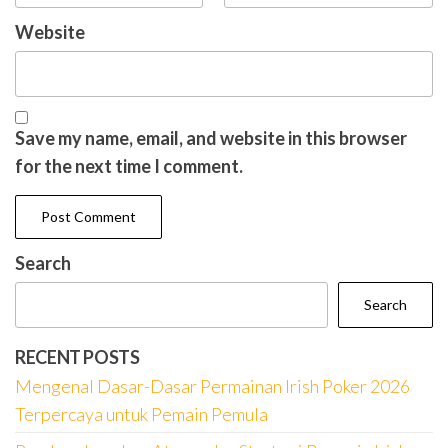
Website
Save my name, email, and website in this browser
for the next time I comment.
Search
Search
RECENT POSTS
Mengenal Dasar-Dasar Permainan Irish Poker 2026
Terpercaya untuk Pemain Pemula