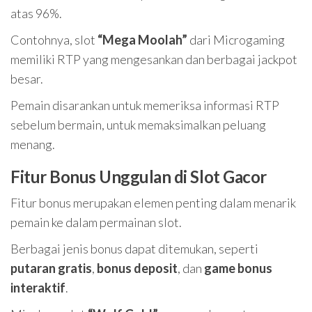
atas 96%.
Contohnya, slot
“Mega Moolah”
dari Microgaming
memiliki RTP yang mengesankan dan berbagai jackpot
besar.
Pemain disarankan untuk memeriksa informasi RTP
sebelum bermain, untuk memaksimalkan peluang
menang.
Fitur Bonus Unggulan di Slot Gacor
Fitur bonus merupakan elemen penting dalam menarik
pemain ke dalam permainan slot.
Berbagai jenis bonus dapat ditemukan, seperti
putaran gratis
,
bonus deposit
, dan
game bonus
interaktif
.