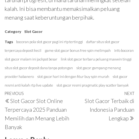
kalah. Ini bisa membantu memaksimalkan peluang
menang saat keberuntungan berpihak.
Category
Slot Gacor
Tags
bocoran pola slot gacor pagi ini rtp tertinggi
daftar situs slot gacor
terpercaya deposit kecil
game slot gacor bonus free spin melimpah
info bocoran
slot gacor malam ini jackpot besar
link slot gacor terbaru peluang maxwin tinggi
situs slot gacor deposit dana tanpa potongan
slot gacor gampang menang
provider habanero
slot gacor hari ini dengan fitur buy spin murah
slot gacor
resmi anti kalah rtp live update
slot gacor resmi pragmatic play scatter banyak
Post
Previous
PREVIOUS
NEXT
N
Slot Gacor Slot Online
Slot Gacor Terbaik di
navigation
Post
P
Terpercaya 2025 Panduan
Indonesia Panduan
Memilih dan Menang Lebih
Lengkap
Banyak