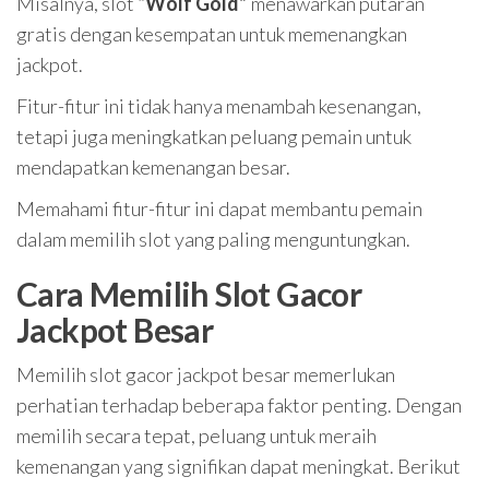
Misalnya, slot
“Wolf Gold”
menawarkan putaran
gratis dengan kesempatan untuk memenangkan
jackpot.
Fitur-fitur ini tidak hanya menambah kesenangan,
tetapi juga meningkatkan peluang pemain untuk
mendapatkan kemenangan besar.
Memahami fitur-fitur ini dapat membantu pemain
dalam memilih slot yang paling menguntungkan.
Cara Memilih Slot Gacor
Jackpot Besar
Memilih slot gacor jackpot besar memerlukan
perhatian terhadap beberapa faktor penting. Dengan
memilih secara tepat, peluang untuk meraih
kemenangan yang signifikan dapat meningkat. Berikut